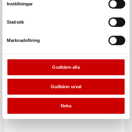
Inställningar
Statistik
Marknadsföring
Skarvhylsor
Rattskydd/packfilm
Krympisolerade DS
Godkänn alla
Plastfilm för effektiv packning,
Skarvhylsa Duraseal DS-Serien med
skydd och säkring.
invändigt lim
Godkänn urval
De som köpte, köpte även
Neka