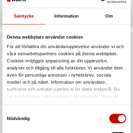
Recensioner
Samtycke
Information
Om
Denna webbplats använder cookies
Rekommenderat baserat på vald produkt
För att förbättra din användarupplevelse använder vi och
våra samarbetspartners cookies på denna webbplats.
Cookies möjliggör anpassning av din upplevelse,
analyser och tillgång till alla funktioner. Vi använder dem
även för personliga annonser i nyhetsbrev, sociala
medier och på nätet. Information om användare,
surfvanor och enheter samlas in för detta ändamål. Du
har kontroll över vilka cookies som används. Vissa är
tekniskt nödvändiga. Godkännande av statistik- och
marknadsföringscookies kan innebära dataöverföring till
Samtyckesval
Skyddsfilm,
Självhäftande skyddsfilm
länder utanför EU med olika dataskyddsnormer. Genom
hårdhäftande
Nödvändig
Röd tunn Polyetenfolie för skydd av
att godkänna samtycker du till sådana överföringar. Läs
Polyetenfilm med akrylhäftämne.
känsliga ytor
vår Integritetspolicy för mer information.
Häftförmåga: 2,06 N/10 mm