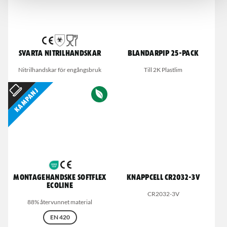
Svarta nitrilhandskar
Blandarpip 25-pack
Nitrilhandskar för engångsbruk
Till 2K Plastlim
Kampanj
Montagehandske Softflex
Knappcell CR2032-3V
Ecoline
CR2032-3V
88% återvunnet material
EN 420