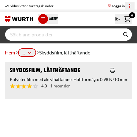
Exklusivt för företagskunder
Logga in
0
0
:-
MENY
Hem
...
Skyddsfilm, lätthäftande
Skyddsfilm, lätthäftande
Polyetenfilm med akrylhäftämne. Häftförmåga: 0.98 N/10 mm
4.0
1 recension