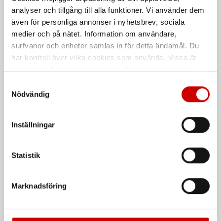
2-lagers toalettpapper för dispenser
avtorkningsuppgifter.
analyser och tillgång till alla funktioner. Vi använder dem
Mini Jumbo T2
även för personliga annonser i nyhetsbrev, sociala
medier och på nätet. Information om användare,
surfvanor och enheter samlas in för detta ändamål. Du
har kontroll över vilka cookies som används. Vissa är
tekniskt nödvändiga. Godkännande av statistik- och
marknadsföringscookies kan innebära dataöverföring till
Samtyckesval
länder utanför EU med olika dataskyddsnormer. Genom
Nödvändig
att godkänna samtycker du till sådana överföringar. Läs
vår Integritetspolicy för mer information.
Tork Dispenser M2
Tork Avtorkningspapper
Inställningar
M1
Klassisk och låsbar dispenser för
centrummatade M2-rullar.
1-lagerspapper med bra absorption.
Passar de flesta arbetsmiljöer.
Statistik
De som köpte, köpte även
Marknadsföring
Kampanj