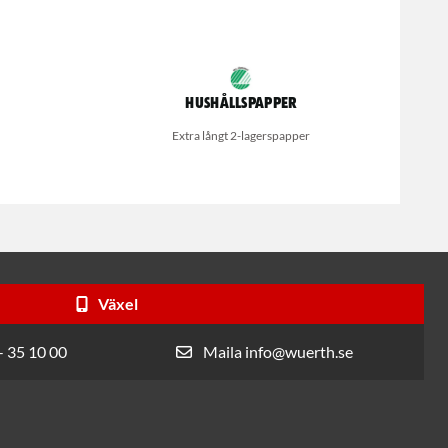
Hushållspapper
Extra långt 2-lagerspapper
Växel
- 35 10 00
Maila info@wuerth.se