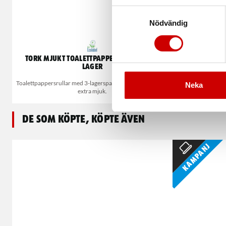
Samtyckesval
Nödvändig
Tork Mjukt Toalettpapper Premium 3-
T
lager
Ett 1-lagers torkp
Toalettpappersrullar med 3-lagerspapper och hög kvalitet,
Neka
extra mjuk.
De som köpte, köpte även
Kampanj