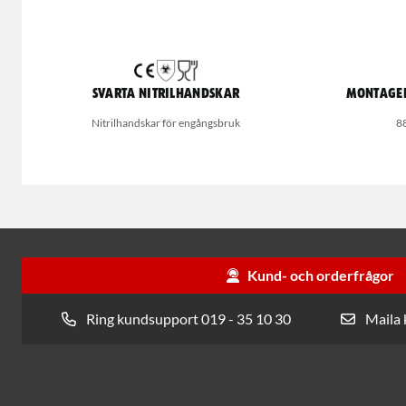
Svarta nitrilhandskar
Montageh
Nitrilhandskar för engångsbruk
8
Kund- och orderfrågor
Ring kundsupport 019 - 35 10 30
Maila