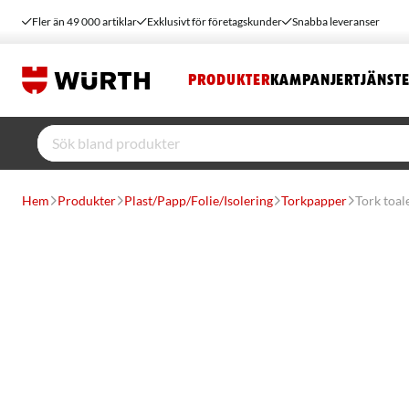
Fler än 49 000 artiklar
Exklusivt för företagskunder
Snabba leveranser
PRODUKTER
KAMPANJER
TJÄNST
Hem
Produkter
Plast/Papp/Folie/Isolering
Torkpapper
Tork toal