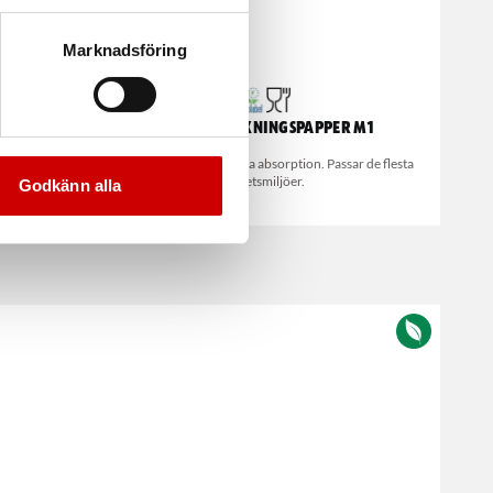
Marknadsföring
H3
Tork Avtorkningspapper M1
agerspapper
1-lagerspapper med bra absorption. Passar de flesta
arbetsmiljöer.
Godkänn alla