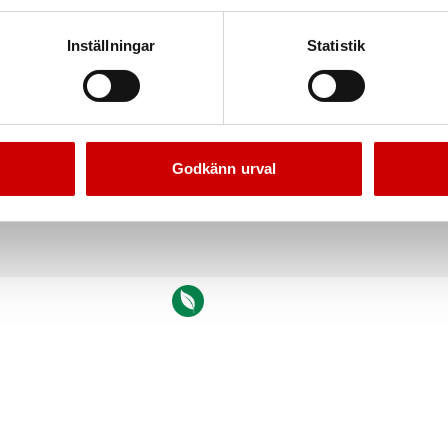
Inställningar
Statistik
ork Basic brun W1
Tork C-Fold handduk 
apper för enklare avtorkningsuppgifter.
C-vikta handdukar med bra kvalitet. 2-l
Godkänn urval