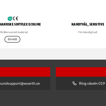
andske Softflex Ecoline
Handtvål, Sensitive
8% återvunnet material
För känslig hud
EN 420
 kundsupport@wuerth.se
Ring växeln 019 