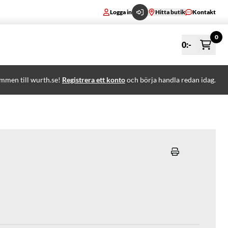
Logga in
Hitta butik
Kontakt
0
0
:-
mmen till wurth.se!
Registrera ett konto
och börja handla redan idag.