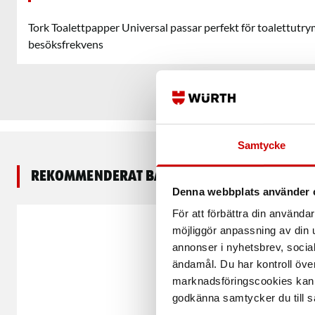
Tork Toalettpapper Universal passar perfekt för toalettut
besöksfrekvens
Samtycke
Rekommenderat baserat på vald produkt
Denna webbplats använder 
För att förbättra din använd
möjliggör anpassning av din u
annonser i nyhetsbrev, socia
ändamål. Du har kontroll öve
marknadsföringscookies kan i
godkänna samtycker du till så