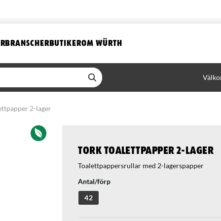
ER
BRANSCHER
BUTIKER
OM WÜRTH
Välko
ettpapper 2-lager
Tork toalettpapper 2-lager
Toalettpappersrullar med 2-lagerspapper
Antal/förp
42