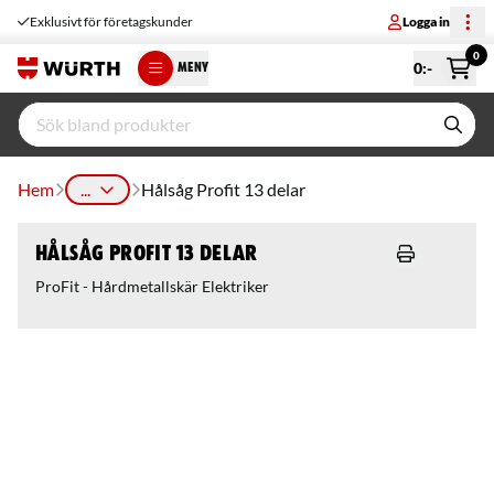
Exklusivt för företagskunder
Logga in
0
0
:-
MENY
Hem
...
Hålsåg Profit 13 delar
Hålsåg Profit 13 delar
ProFit - Hårdmetallskär Elektriker