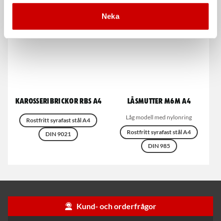
Neka
Karosseribrickor RBS A4
Låsmutter M6M A4
Låg modell med nylonring
Rostfritt syrafast stål A4
Rostfritt syrafast stål A4
DIN 9021
DIN 985
Kund- och orderfrågor