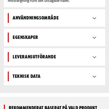
missfärgning runt det utsågade hålet.
Användningsområde
Egenskaper
Leveransutförande
Teknisk data
Rekommenderat baserat på vald produkt