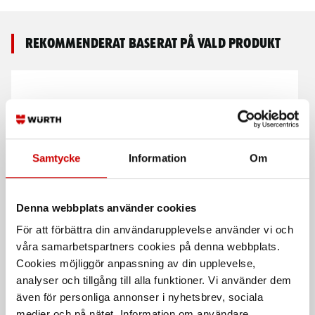
Rekommenderat baserat på vald produkt
Samtycke
Information
Om
Klädseltvätt SEG 10
SL 32 mm Bi-metall 5-pack
Denna webbplats använder cookies
Compact
5-pack. Starlock-fäste till
För att förbättra din användarupplevelse använder vi och
Våt- och torrdammsugare
multicutter
våra samarbetspartners cookies på denna webbplats.
Cookies möjliggör anpassning av din upplevelse,
analyser och tillgång till alla funktioner. Vi använder dem
även för personliga annonser i nyhetsbrev, sociala
medier och på nätet. Information om användare,