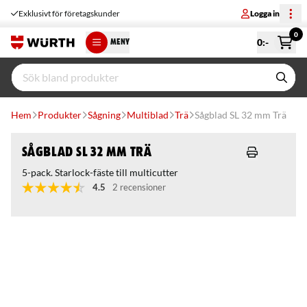
Exklusivt för företagskunder
Logga in
0
0
:-
MENY
Hem
Produkter
Sågning
Multiblad
Trä
Sågblad SL 32 mm Trä
Sågblad SL 32 mm Trä
5-pack. Starlock-fäste till multicutter
4.5
2 recensioner