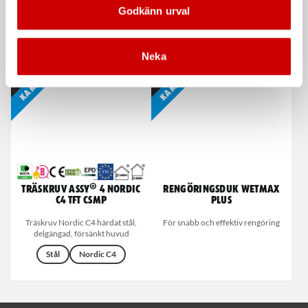
5-pack
Godkänn urval
5-pack. Starlock-fäste till
multicutter
5-pack. Starlock-fäste till
multicutter
Neka
Kampanj
Kampanj
Träskruv ASSY® 4 Nordic
Rengöringsduk Wetmax
C4 TFT CSMP
Plus
Träskruv Nordic C4 härdat stål,
För snabb och effektiv rengöring
delgängad, försänkt huvud
Stål
Nordic C4