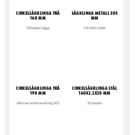
Cirkelsågklinga trä
Sågklinga metall 305
160 mm
mm
Till batterisågar
Till MKS 2400
Cirkelsågklinga trä
Cirkelsågklinga stål
190 mm
160x2.2x20 mm
Alternerande tandning (AT)
30 tänder