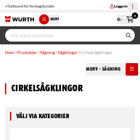
Exklusivt för företagskunder
Logga in
0
0
:-
MENY
Hem
Produkter
Sågning
Sågklingor
Cirkelsågklingor
Meny
- Sågning
Cirkelsågklingor
Välj via kategorier