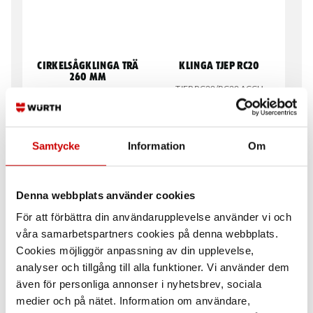
Cirkelsågklinga trä
Klinga TJEP RC20
260 mm
TJEP RC20/RC20 ACCU
Alternerande tandning (AT)
Samtycke
Information
Om
Denna webbplats använder cookies
För att förbättra din användarupplevelse använder vi och
våra samarbetspartners cookies på denna webbplats.
Cirkelsågklinga trä
Cirkelsågklinga
Cookies möjliggör anpassning av din upplevelse,
Hitachi 165 mm
fibercement Bosch 160
mm
analyser och tillgång till alla funktioner. Vi använder dem
Stabil och laserslipad kärna
även för personliga annonser i nyhetsbrev, sociala
4 tänder, ProteQtion-beläggning
medier och på nätet. Information om användare,