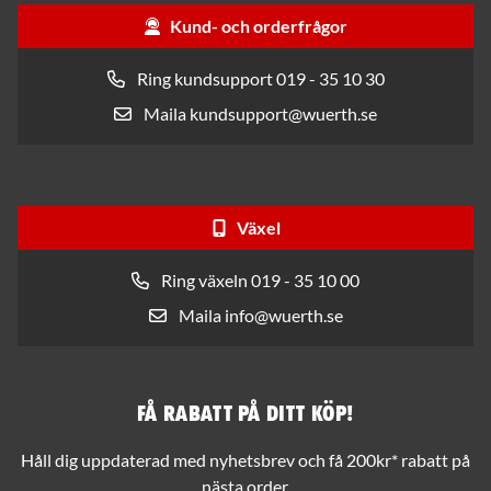
Kund- och orderfrågor
Ring kundsupport 019 - 35 10 30
Maila kundsupport@wuerth.se
Växel
Ring växeln 019 - 35 10 00
Maila info@wuerth.se
Få rabatt på ditt köp!
Håll dig uppdaterad med nyhetsbrev och få 200kr* rabatt på
nästa order.