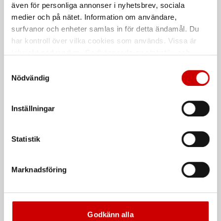
även för personliga annonser i nyhetsbrev, sociala
medier och på nätet. Information om användare,
surfvanor och enheter samlas in för detta ändamål. Du
har kontroll över vilka cookies som används. Vissa är
tekniskt nödvändiga. Godkännande av statistik- och
marknadsföringscookies kan innebära dataöverföring till
Samtyckesval
länder utanför EU med olika dataskyddsnormer. Genom
Nödvändig
Cirkelsågklinga
Cirkelsågklinga trä 190
att godkänna samtycker du till sådana överföringar. Läs
Universal standardtyp
mm
vår Integritetspolicy för mer information.
Inställningar
Alternerande tandning (AT), 250-
Alternerande tandning (AT)
400 mm
Statistik
De som köpte, köpte även
Marknadsföring
Kampanj
Godkänn alla