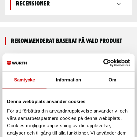
Recensioner
Rekommenderat baserat på vald produkt
Samtycke
Information
Om
Denna webbplats använder cookies
Cirkelsågklinga special
Cirkelsågklinga trä 160
För att förbättra din användarupplevelse använder vi och
250 mm
mm
våra samarbetspartners cookies på denna webbplats.
Trapetsslipad
Till batterisågar
Cookies möjliggör anpassning av din upplevelse,
analyser och tillgång till alla funktioner. Vi använder dem