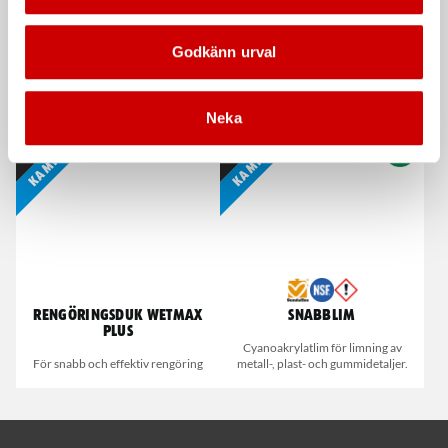
Godkänn urval
Våtservett för glasögon
Stålborste
Dispenserbox med 100 st.
Smalt utförande
Neka
Kampanj
Kampanj
Rengöringsduk Wetmax
Snabblim
Plus
Cyanoakrylatlim för limning av
För snabb och effektiv rengöring
metall-, plast- och gummidetaljer.