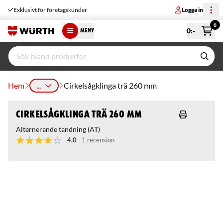
Exklusivt för företagskunder
Logga in
0
0
:-
MENY
Hem
...
Cirkelsågklinga trä 260 mm
Cirkelsågklinga trä 260 mm
Alternerande tandning (AT)
4.0
1 recension