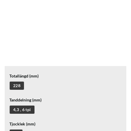
Totallängd (mm)
228
Tanddelning (mm)
4,3 , 6 tpi
Tjocklek (mm)