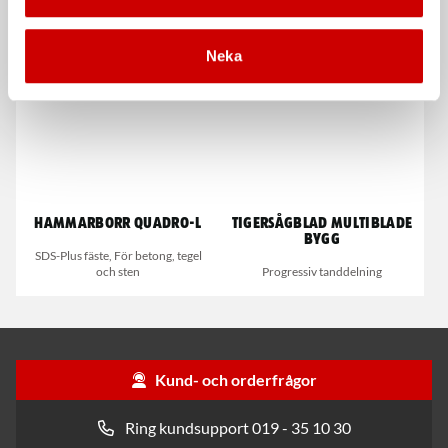
metallprofiler och rör.
Neka
Hammarborr Quadro-L
Tigersågblad multiblade
bygg
SDS-Plus fäste, För betong, tegel
och sten
Progressiv tanddelning
Kund- och orderfrågor
Ring kundsupport 019 - 35 10 30