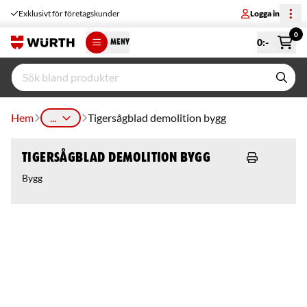
Exklusivt för företagskunder
Logga in
0
0
:-
MENY
Hem
...
Tigersågblad demolition bygg
Tigersågblad demolition bygg
Bygg