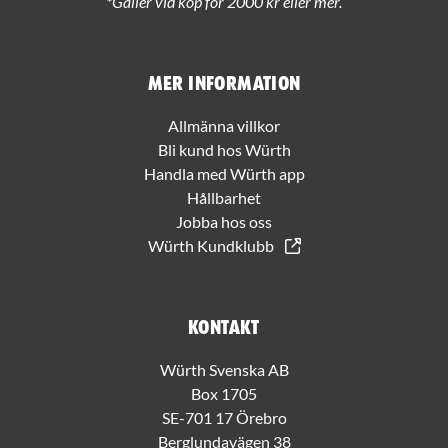
*Gäller vid köp för 2000 kr eller mer.
Mer information
Allmänna villkor
Bli kund hos Würth
Handla med Würth app
Hållbarhet
Jobba hos oss
Würth Kundklubb
Kontakt
Würth Svenska AB
Box 1705
SE-701 17 Örebro
Berglundavägen 38