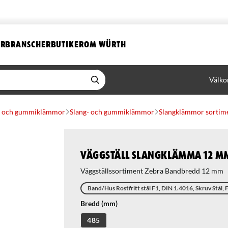
ER
BRANSCHER
BUTIKER
OM WÜRTH
Välko
r- och gummiklämmor
Slang- och gummiklämmor
Slangklämmor sortim
Väggställ Slangklämma 12 m
Väggställssortiment Zebra Bandbredd 12 mm
Band/Hus Rostfritt stål F1, DIN 1.4016, Skruv Stål,
Bredd (mm)
485