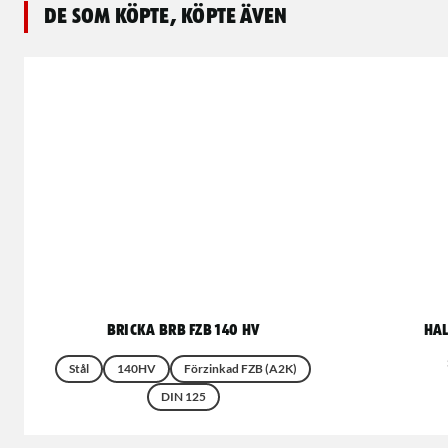
De som köpte, köpte även
Bricka BRB FZB 140 HV
Hal
Stål
140HV
Förzinkad FZB (A2K)
DIN 125