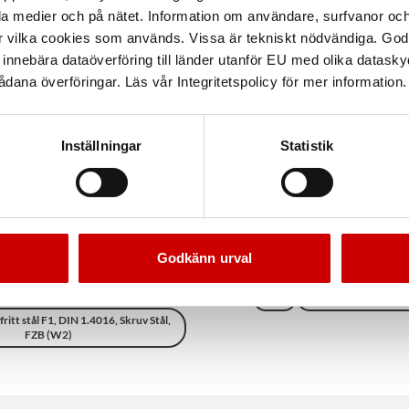
la medier och på nätet. Information om användare, surfvanor och
r vilka cookies som används. Vissa är tekniskt nödvändiga. God
nnebära dataöverföring till länder utanför EU med olika datas
dana överföringar. Läs vår Integritetspolicy för mer information.
Inställningar
Statistik
Godkänn urval
äll 9 mm Slangklämma
Slangklämmor SRT
sortiment Zebra Bandbredd 9 mm
Stål
Förzinkad FZB (A2K
itt stål F1, DIN 1.4016, Skruv Stål,
FZB (W2)