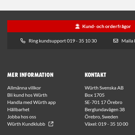
Kund- och orderfrågor
Ring kundsupport 019 - 35 10 30
Maila
Mer information
Kontakt
Allmänna villkor
Würth Svenska AB
Bli kund hos Würth
Box 1705
Handla med Würth app
SE-701 17 Örebro
Hållbarhet
Berglundavägen 38
Jobba hos oss
Örebro, Sweden
Würth Kundklubb
Växel:
019 - 35 10 00