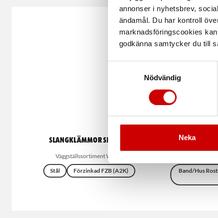
annonser i nyhetsbrev, socia
ändamål. Du har kontroll öve
marknadsföringscookies kan i
godkänna samtycker du till så
Samtyckesval
Nödvändig
Neka
Slangklämmor SRT MPC
Väggst
Väggställssortiment Würth
Väggställs
Stål
Förzinkad FZB (A2K)
Band/Hus Rostfr