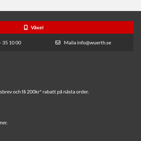
Växel
- 35 10 00
Maila info@wuerth.se
brev och få 200kr* rabatt på nästa order.
mer.