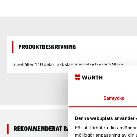
Produktbeskrivning
Innehåller 110 delar inkl. slangmejsel och vägghållare.
Samtycke
Denna webbplats använder 
För att förbättra din använd
Rekommenderat baserat på vald produkt
möjliggör anpassning av din u