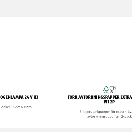
ogenlampa 24 V H3
Tork Avtorkningspapper Extra
W1 2P
Sockel PK22s & P22s
3-lagers torkpapper för extra krä
avtorkningsuppgifter. 2-pack