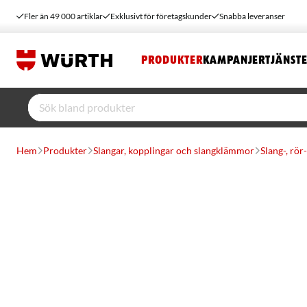
Fler än 49 000 artiklar
Exklusivt för företagskunder
Snabba leveranser
PRODUKTER
KAMPANJER
TJÄNST
Hem
Produkter
Slangar, kopplingar och slangklämmor
Slang-, rö