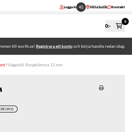
Logga in
Hitta butik
Kontakt
0
0
:-
mmen till wurth.se!
Registrera ett konto
och börja handla redan idag.
ent
Väggställ Slangklämma 12 mm
m
 FZB (W2)