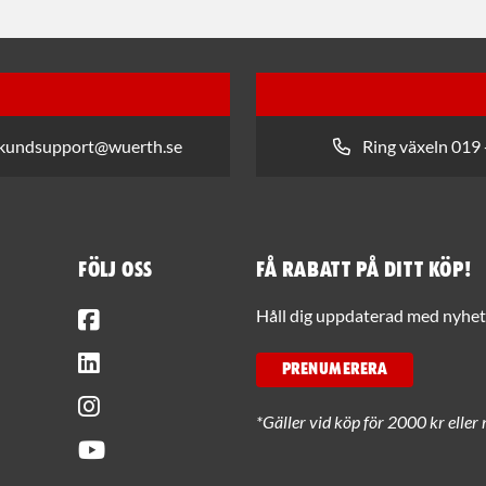
 kundsupport@wuerth.se
Ring växeln 019 
Följ oss
Få rabatt på ditt köp!
Facebook
Håll dig uppdaterad med nyhets
LinkedIn
PRENUMERERA
Instagram
*Gäller vid köp för 2000 kr eller 
Youtube