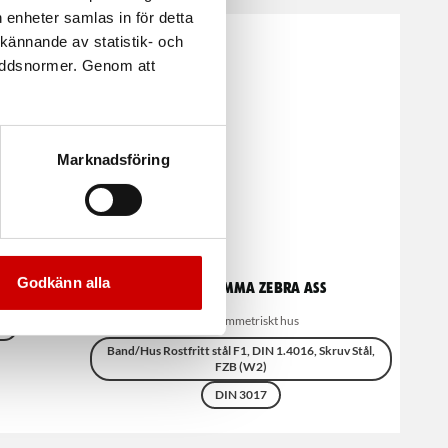
 enheter samlas in för detta
kännande av statistik- och
kyddsnormer. Genom att
Marknadsföring
Godkänn alla
Slangklämma Zebra Ass
Med asymmetriskt hus
)
Band/Hus Rostfritt stål F1, DIN 1.4016, Skruv Stål,
FZB (W2)
DIN 3017