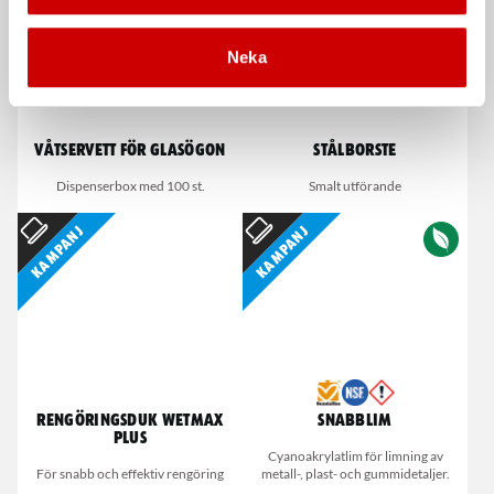
Neka
Våtservett för glasögon
Stålborste
Dispenserbox med 100 st.
Smalt utförande
Kampanj
Kampanj
Rengöringsduk Wetmax
Snabblim
Plus
Cyanoakrylatlim för limning av
För snabb och effektiv rengöring
metall-, plast- och gummidetaljer.