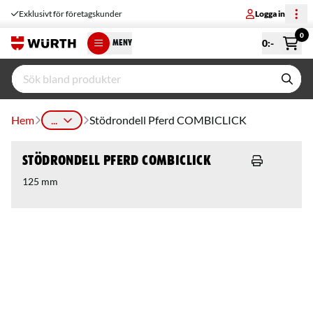
Exklusivt för företagskunder
Logga in
0
0
:-
MENY
Hem
...
Stödrondell Pferd COMBICLICK
Stödrondell Pferd COMBICLICK
125 mm