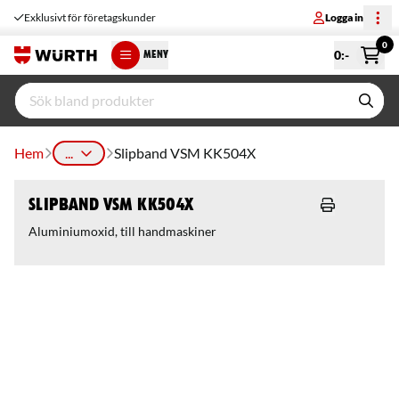
Exklusivt för företagskunder
Logga in
0
0
:-
MENY
Hem
...
Slipband VSM KK504X
Slipband VSM KK504X
Aluminiumoxid, till handmaskiner