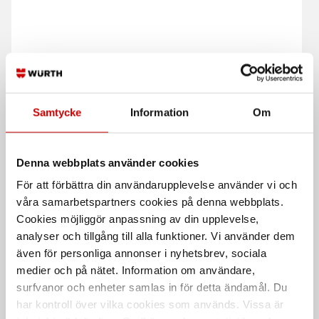
Slipband zirkon till
Slipband zirkon
Samtycke
Information
Om
stationär maskin längd
2000 mm
Zirkon
Zirkon
Denna webbplats använder cookies
För att förbättra din användarupplevelse använder vi och
våra samarbetspartners cookies på denna webbplats.
Cookies möjliggör anpassning av din upplevelse,
analyser och tillgång till alla funktioner. Vi använder dem
även för personliga annonser i nyhetsbrev, sociala
medier och på nätet. Information om användare,
surfvanor och enheter samlas in för detta ändamål. Du
har kontroll över vilka cookies som används. Vissa är
Slipband VSM ZK713X
Slipband Cubitron II till