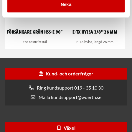
Neka
Försänkare grön HSS-E 90°
E-TX Hylsa 3/8" 26 mm
För rostfritt stål
E-TX hylsa, längd 26 mm
Kund- och orderfrågor
Ring kundsupport 019 - 35 10 30
Maila kundsupport@wuerth.se
Växel