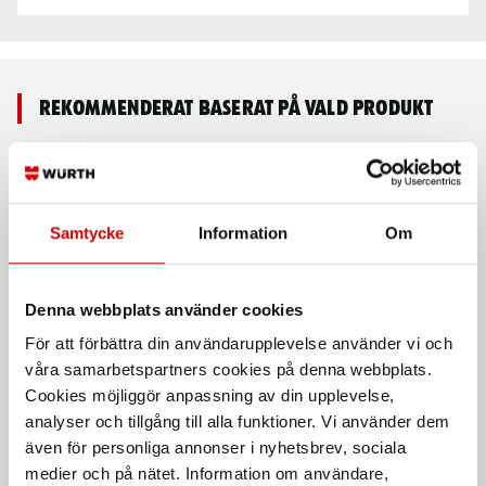
Rekommenderat baserat på vald produkt
Samtycke
Information
Om
Denna webbplats använder cookies
För att förbättra din användarupplevelse använder vi och
Slipband VSM ZK713X
Slipband zirkon
våra samarbetspartners cookies på denna webbplats.
Zirkon, till stationär maskin
Zirkon
Cookies möjliggör anpassning av din upplevelse,
analyser och tillgång till alla funktioner. Vi använder dem
även för personliga annonser i nyhetsbrev, sociala
medier och på nätet. Information om användare,