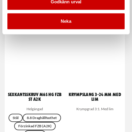
Nitrilhandske grip
Maskingängtapp HSCo
Godkänn urval
bottenhål stål
Med noppor för extra bra grepp.
VaryTap Zebra-Blåring, M3-M10
EN ISO 21420:2020
DIN 371 och M12-M24 DIN 376
Neka
EN 374-1:2016+A1:2018
Sexkantsskruv M6S HG FZB
Krympslang 3-24 mm med
ST A2K
lim
Helgängad
Krympgrad 3:1. Med lim
Stål
8.8 Draghållfasthet
Förzinkad FZB (A2K)