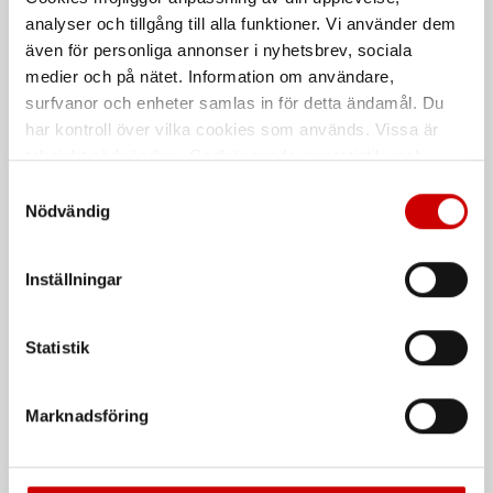
analyser och tillgång till alla funktioner. Vi använder dem
Smärgelduk rulle 50m
Slipremsa Autonet
även för personliga annonser i nyhetsbrev, sociala
Slippappersrullar 40mm x 50m
medier och på nätet. Information om användare,
surfvanor och enheter samlas in för detta ändamål. Du
De som köpte, köpte även
har kontroll över vilka cookies som används. Vissa är
tekniskt nödvändiga. Godkännande av statistik- och
marknadsföringscookies kan innebära dataöverföring till
Kampanj
Samtyckesval
länder utanför EU med olika dataskyddsnormer. Genom
Nödvändig
att godkänna samtycker du till sådana överföringar. Läs
vår Integritetspolicy för mer information.
Inställningar
Statistik
Våtservett för glasögon
Stålborste
Dispenserbox med 100 st.
Smalt utförande
Marknadsföring
Kampanj
Kampanj