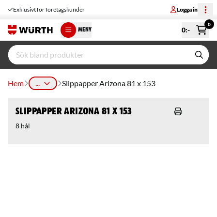
Exklusivt för företagskunder
Logga in
0
0
:-
MENY
Hem
...
Slippapper Arizona 81 x 153
Slippapper Arizona 81 x 153
8 hål