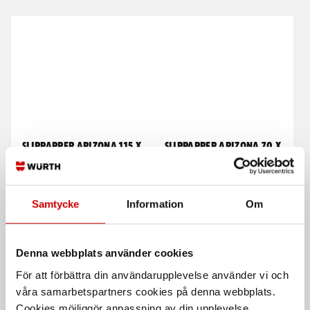
Slippapper Arizona 115 x
Slippapper Arizona 70 x
230
125
10 hål
8 hål
Samtycke
Information
Om
Denna webbplats använder cookies
För att förbättra din användarupplevelse använder vi och
våra samarbetspartners cookies på denna webbplats.
Cookies möjliggör anpassning av din upplevelse,