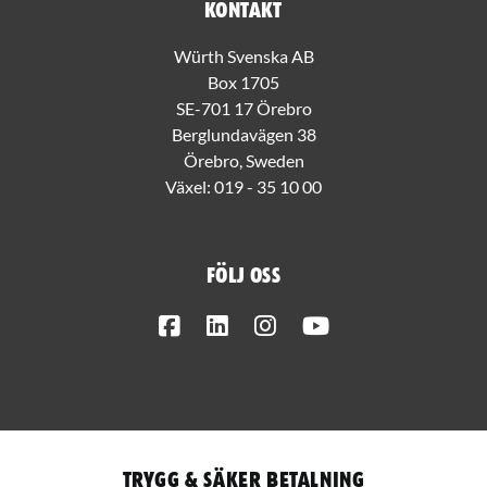
Kontakt
Würth Svenska AB
Box 1705
SE-701 17 Örebro
Berglundavägen 38
Örebro, Sweden
Växel:
019 - 35 10 00
Följ oss
Facebook
LinkedIn
Instagram
Youtube
Trygg & säker betalning