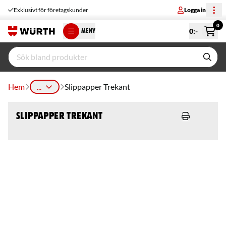
Exklusivt för företagskunder
Logga in
0
0
:-
MENY
Hem
...
Slippapper Trekant
Slippapper Trekant