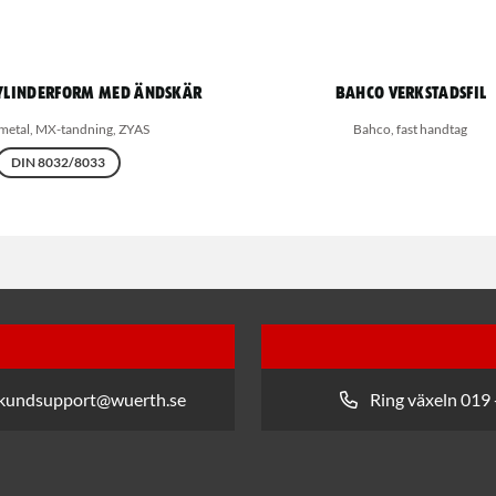
Cylinderform med ändskär
Bahco Verkstadsfil
metal, MX-tandning, ZYAS
Bahco, fast handtag
DIN 8032/8033
 kundsupport@wuerth.se
Ring växeln 019 