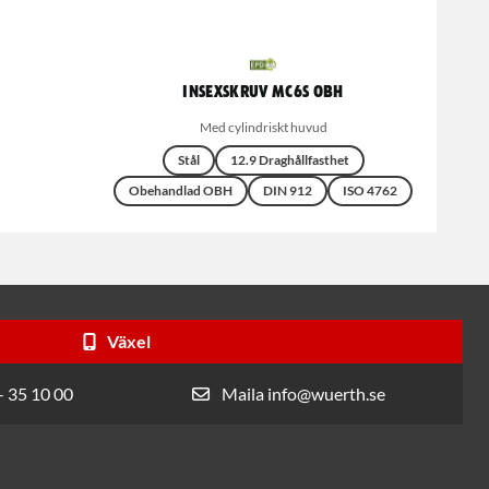
Insexskruv MC6S OBH
Med cylindriskt huvud
Stål
12.9 Draghållfasthet
Obehandlad OBH
DIN 912
ISO 4762
Växel
- 35 10 00
Maila info@wuerth.se