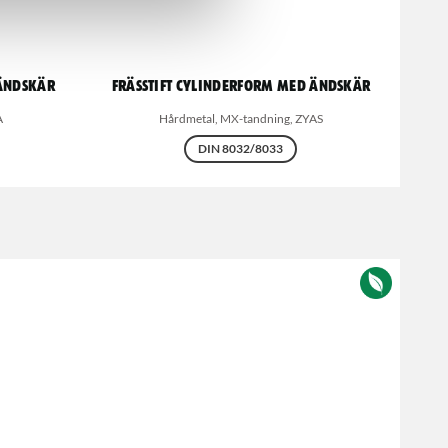
 ändskär
Frässtift Cylinderform med ändskär
A
Hårdmetal, MX-tandning, ZYAS
DIN 8032/8033