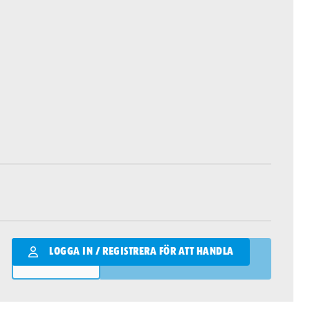
Qantity
LOGGA IN / REGISTRERA FÖR ATT HANDLA
LÄGG I VARUKORGEN