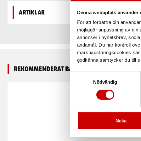
Artiklar
Denna webbplats använder 
För att förbättra din använd
möjliggör anpassning av din u
annonser i nyhetsbrev, socia
ändamål. Du har kontroll öve
marknadsföringscookies kan i
godkänna samtycker du till så
Rekommenderat baserat på vald produkt
Samtyckesval
Nödvändig
Neka