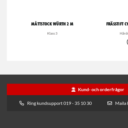
Måttstock Würth 2 m
Frässtift 
Klass 3
Hård
Kund- och orderfrågor
Ring kundsupport 019 - 35 10 30
Maila