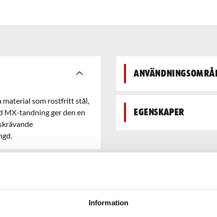
Användningsområ
material som rostfritt stål,
med MX-tandning ger den en
Egenskaper
dskrävande
ngd.
Information