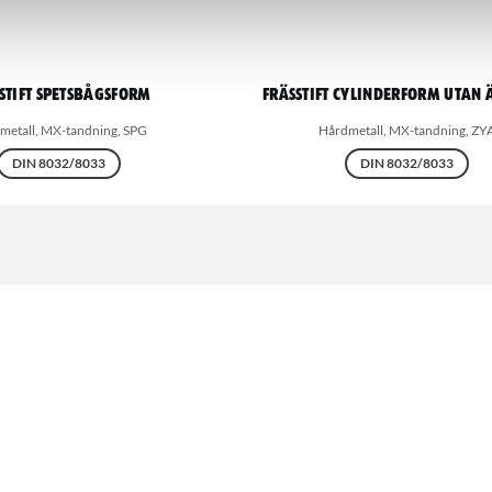
stift spetsbågsform
Frässtift Cylinderform utan
metall, MX-tandning, SPG
Hårdmetall, MX-tandning, ZY
DIN 8032/8033
DIN 8032/8033