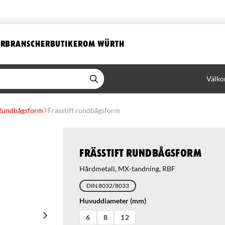
ER
BRANSCHER
BUTIKER
OM WÜRTH
Välko
Rundbågsform
Frässtift rundbågsform
Frässtift rundbågsform
Hårdmetall, MX-tandning, RBF
DIN 8032/8033
Huvuddiameter (mm)
6
8
12