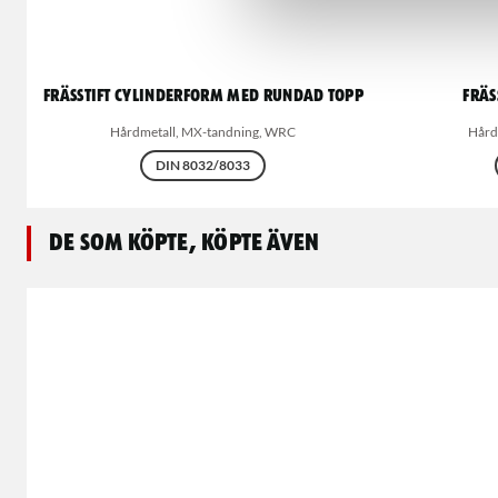
Frässtift cylinderform med rundad topp
Fräs
Hårdmetall, MX-tandning, WRC
Hård
DIN 8032/8033
De som köpte, köpte även