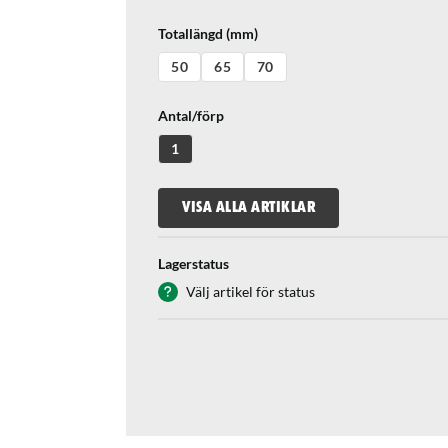
Totallängd (mm)
50
65
70
Antal/förp
1
VISA ALLA ARTIKLAR
Lagerstatus
Välj artikel för status