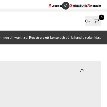
Logga in
Hitta butik
Kontakt
0
0
:-
mmen till wurth.se!
Registrera ett konto
och börja handla redan idag.