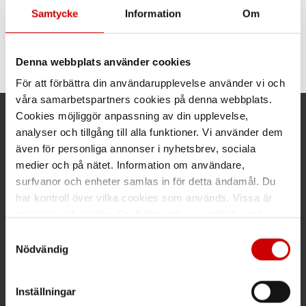
Samtycke
Information
Om
Slipskiva Pferd CC View
SGP Steelox 125 mm
Victograin
Denna webbplats använder cookies
För att förbättra din användarupplevelse använder vi och
våra samarbetspartners cookies på denna webbplats.
Cookies möjliggör anpassning av din upplevelse,
Kund- och orderfrågor
analyser och tillgång till alla funktioner. Vi använder dem
även för personliga annonser i nyhetsbrev, sociala
Ring kundsupport 019 - 35 10 30
medier och på nätet. Information om användare,
surfvanor och enheter samlas in för detta ändamål. Du
Maila kundsupport@wuerth.se
har kontroll över vilka cookies som används. Vissa är
tekniskt nödvändiga. Godkännande av statistik- och
marknadsföringscookies kan innebära dataöverföring till
Samtyckesval
länder utanför EU med olika dataskyddsnormer. Genom
Nödvändig
Växel
att godkänna samtycker du till sådana överföringar. Läs
vår Integritetspolicy för mer information.
Ring växeln 019 - 35 10 00
Inställningar