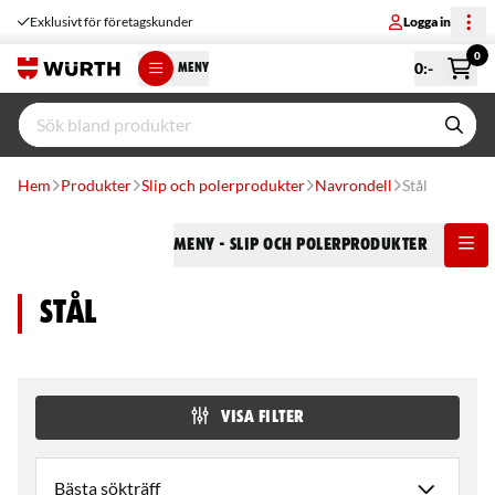
Exklusivt för företagskunder
Logga in
0
0
:-
MENY
Hem
Produkter
Slip och polerprodukter
Navrondell
Stål
Meny
- Slip och polerprodukter
Stål
VISA FILTER