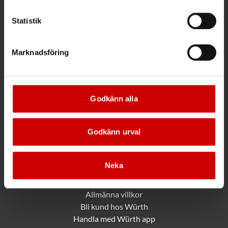
Maila info@wuerth.se
Statistik
Få rabatt på ditt köp!
Marknadsföring
Håll dig uppdaterad med nyhetsbrev och få 200kr* rabatt på
nästa order.
Godkänn alla
PRENUMERERA
*Gäller vid köp för 2000 kr eller mer.
Godkänn urval
Neka
Mer information
Allmänna villkor
Bli kund hos Würth
Handla med Würth app