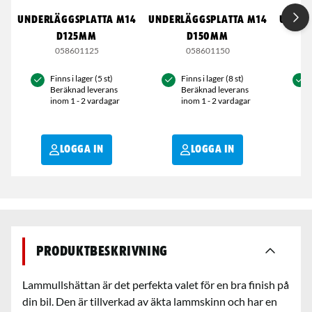
UNDERLÄGGSPLATTA M14
UNDERLÄGGSPLATTA M14
UNDER
D125MM
D150MM
058601125
058601150
Finns i lager (5 st)
Finns i lager (8 st)
Beräknad leverans
Beräknad leverans
inom 1 - 2 vardagar
inom 1 - 2 vardagar
LOGGA IN
LOGGA IN
Produktbeskrivning
Lammullshättan är det perfekta valet för en bra finish på
din bil. Den är tillverkad av äkta lammskinn och har en