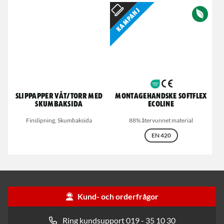
Kampanj
Slippapper våt/torr med
Montagehandske Softflex
skumbaksida
Ecoline
Finslipning, Skumbaksida
88% återvunnet material
EN 420
Kund- och orderfrågor
Ring kundsupport 019 - 35 10 30