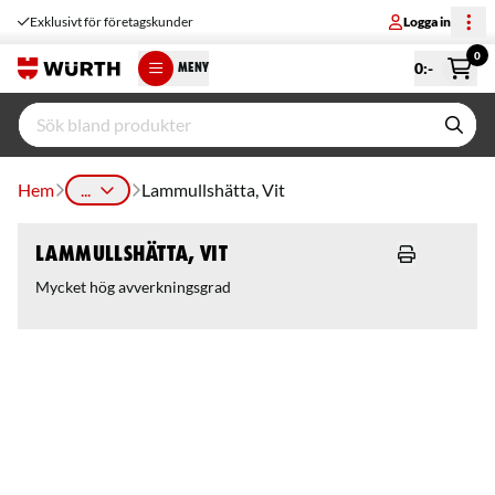
Exklusivt för företagskunder
Logga in
0
0
:-
MENY
Hem
...
Lammullshätta, Vit
Lammullshätta, Vit
Mycket hög avverkningsgrad