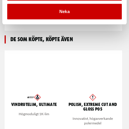
Neka
Polerpad 150/200 mm
Polerpad Microfiber fin
De som köpte, köpte även
Vindrutelim, Ultimate
Polish, Extreme Cut and
Gloss P05
Högmoduligt 1K-lim
Innovativt, högavverkande
polermedel