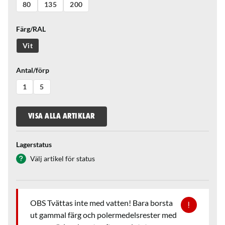
80
135
200
Färg/RAL
Vit
Antal/förp
1
5
VISA ALLA ARTIKLAR
Lagerstatus
Välj artikel för status
OBS Tvättas inte med vatten! Bara borsta
ut gammal färg och polermedelsrester med