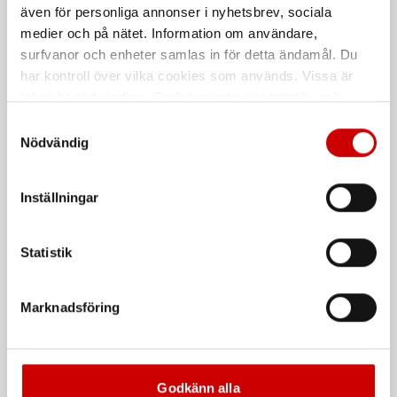
även för personliga annonser i nyhetsbrev, sociala
medier och på nätet. Information om användare,
surfvanor och enheter samlas in för detta ändamål. Du
har kontroll över vilka cookies som används. Vissa är
tekniskt nödvändiga. Godkännande av statistik- och
marknadsföringscookies kan innebära dataöverföring till
Samtyckesval
länder utanför EU med olika dataskyddsnormer. Genom
Nödvändig
att godkänna samtycker du till sådana överföringar. Läs
vår Integritetspolicy för mer information.
Polerpad medium longlife
Polerpad Microfiber
Inställningar
Medium
Grov
Statistik
De som köpte, köpte även
Marknadsföring
Godkänn alla