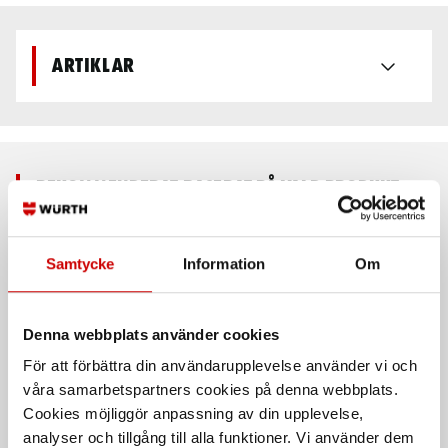
Artiklar
Rekommenderat baserat på vald produkt
Samtycke
Information
Om
Denna webbplats använder cookies
För att förbättra din användarupplevelse använder vi och
våra samarbetspartners cookies på denna webbplats.
Cookies möjliggör anpassning av din upplevelse,
Polerpad Microfiber fin
Polerpad medelhård
analyser och tillgång till alla funktioner. Vi använder dem
Medelhård