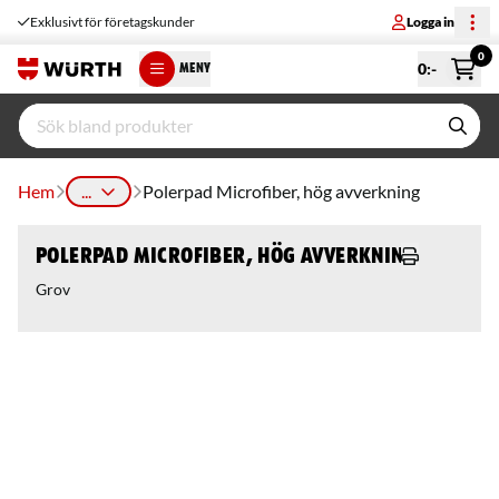
Exklusivt för företagskunder
Logga in
0
0
:-
MENY
Hem
...
Polerpad Microfiber, hög avverkning
Polerpad Microfiber, hög avverkning
Grov