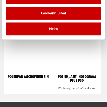
Godkänn urval
Svarta nitrilhandskar
Polerpad medium longlife
Nitrilhandskar för engångsbruk
Medium
Neka
Polerpad Microfiber fin
Polish, Anti Hologram
Plus P30
För hologram på mörka lacker