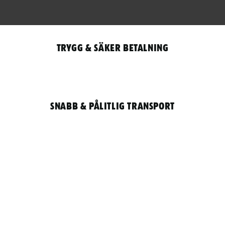
Trygg & säker betalning
Snabb & pålitlig transport
Qantity
LOGGA IN / REGISTRERA FÖR ATT HANDLA