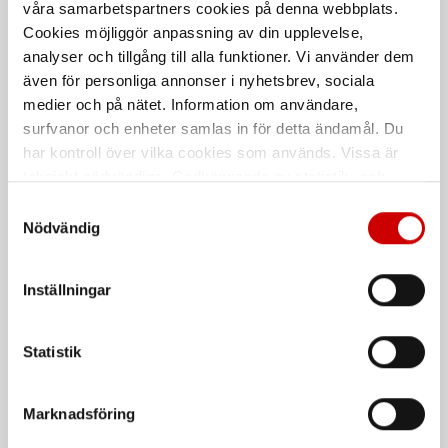
våra samarbetspartners cookies på denna webbplats.
Cookies möjliggör anpassning av din upplevelse,
analyser och tillgång till alla funktioner. Vi använder dem
även för personliga annonser i nyhetsbrev, sociala
Polerpad medelhård
Polerpad svart
medier och på nätet. Information om användare,
surfvanor och enheter samlas in för detta ändamål. Du
Medelhård
75 mm
har kontroll över vilka cookies som används. Vissa är
tekniskt nödvändiga. Godkännande av statistik- och
marknadsföringscookies kan innebära dataöverföring till
Samtyckesval
länder utanför EU med olika dataskyddsnormer. Genom
Nödvändig
att godkänna samtycker du till sådana överföringar. Läs
vår Integritetspolicy för mer information.
Inställningar
Polerpad hård
Polerpad hård tunn
Statistik
Hård
Hård
Marknadsföring
De som köpte, köpte även