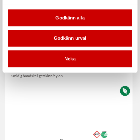
Godkänn alla
Godkänn urval
Neka
Montagehandske W-30
Polerpad Microfiber fin
Smidig handske i getskinn/nylon