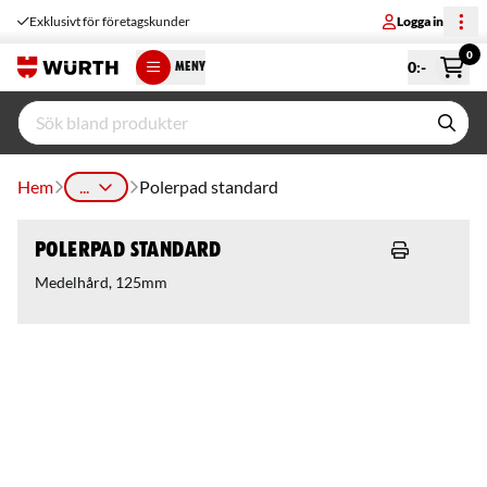
Exklusivt för företagskunder
Logga in
0
0
:-
MENY
Hem
...
Polerpad standard
Polerpad standard
Medelhård, 125mm