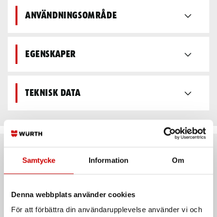
Användningsområde
Egenskaper
Teknisk data
Rekommenderat baserat på vald produkt
Samtycke
Information
Om
Denna webbplats använder cookies
För att förbättra din användarupplevelse använder vi och