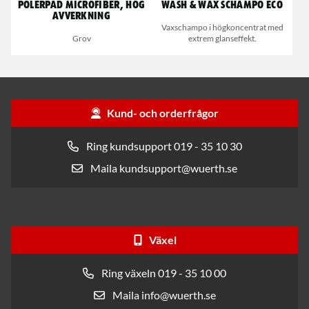
Polerpad Microfiber, hög
Wash & Wax Schampo Eco
avverkning
Vaxschampo i högkoncentrat med
Grov
extrem glanseffekt.
Kund- och orderfrågor
Ring kundsupport 019 - 35 10 30
Maila kundsupport@wuerth.se
Växel
Ring växeln 019 - 35 10 00
Maila info@wuerth.se