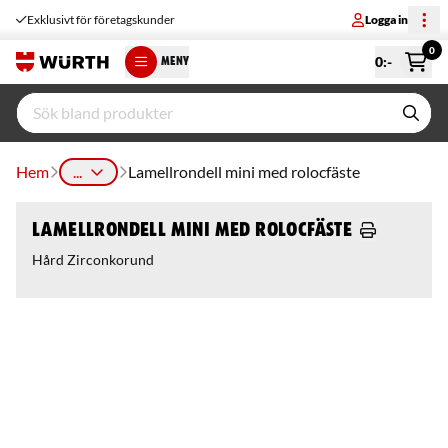
Exklusivt för företagskunder
Logga in
0
0
:-
MENY
Hem
...
Lamellrondell mini med rolocfäste
Lamellrondell mini med rolocfäste
Hård Zirconkorund