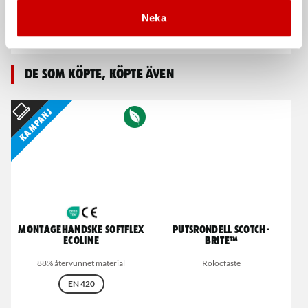
Navrondell
Lamellrondell Blå
Neka
Stål och rostfritt
Stål
De som köpte, köpte även
Kampanj
Montagehandske Softflex
Putsrondell Scotch-
Ecoline
Brite™
88% återvunnet material
Rolocfäste
EN 420