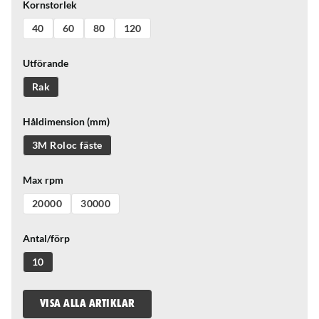
Kornstorlek
40
60
80
120
Utförande
Rak
Håldimension (mm)
3M Roloc fäste
Max rpm
20000
30000
Antal/förp
10
VISA ALLA ARTIKLAR