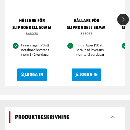
HÅLLARE FÖR
HÅLLARE FÖR
SLIPRONDELL 50MM
SLIPRONDELL 38MM
SLI
868050
868038
Finns i lager (73 st)
Finns i lager (38 st)
Beräknad leverans
Beräknad leverans
inom 1 - 2 vardagar
inom 1 - 2 vardagar
LOGGA IN
LOGGA IN
Produktbeskrivning