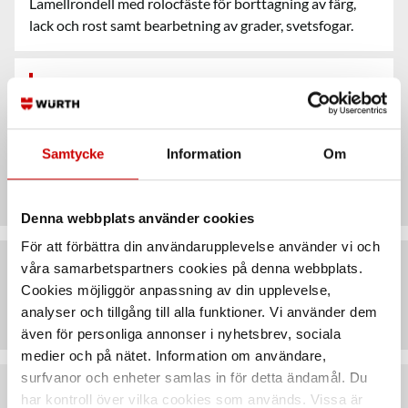
Lamellrondell med rolocfäste för borttagning av färg,
lack och rost samt bearbetning av grader, svetsfogar.
Användningsområde
Samtycke
Information
Om
Egenskaper
Denna webbplats använder cookies
För att förbättra din användarupplevelse använder vi och
våra samarbetspartners cookies på denna webbplats.
Cookies möjliggör anpassning av din upplevelse,
Artiklar
analyser och tillgång till alla funktioner. Vi använder dem
även för personliga annonser i nyhetsbrev, sociala
medier och på nätet. Information om användare,
surfvanor och enheter samlas in för detta ändamål. Du
har kontroll över vilka cookies som används. Vissa är
Rekommenderat baserat på vald produkt