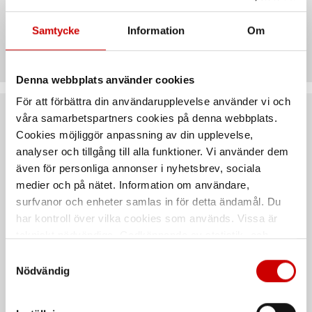
Samtycke
Information
Om
Artiklar
Denna webbplats använder cookies
För att förbättra din användarupplevelse använder vi och
våra samarbetspartners cookies på denna webbplats.
Rekommenderat baserat på vald produkt
Cookies möjliggör anpassning av din upplevelse,
analyser och tillgång till alla funktioner. Vi använder dem
även för personliga annonser i nyhetsbrev, sociala
medier och på nätet. Information om användare,
surfvanor och enheter samlas in för detta ändamål. Du
har kontroll över vilka cookies som används. Vissa är
tekniskt nödvändiga. Godkännande av statistik- och
marknadsföringscookies kan innebära dataöverföring till
Samtyckesval
länder utanför EU med olika dataskyddsnormer. Genom
Nödvändig
Gummihållare roloc
Slipmaskin DMS 50
att godkänna samtycker du till sådana överföringar. Läs
inklusive spindel
vår Integritetspolicy för mer information.
50 mm stödrondell