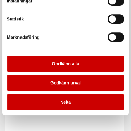
Inställningar
M6 50MM
Statistik
Marknadsföring
Godkänn alla
Borstrondell
Tapp till hållare med
rolocfäste
Rolocfäste
Godkänn urval
De som köpte, köpte även
Neka