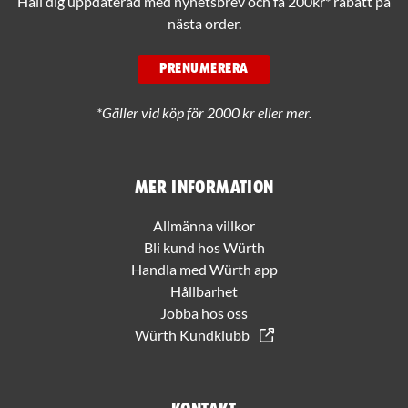
Håll dig uppdaterad med nyhetsbrev och få 200kr* rabatt på
nästa order.
PRENUMERERA
*Gäller vid köp för 2000 kr eller mer.
Mer information
Allmänna villkor
Bli kund hos Würth
Handla med Würth app
Hållbarhet
Jobba hos oss
Würth Kundklubb