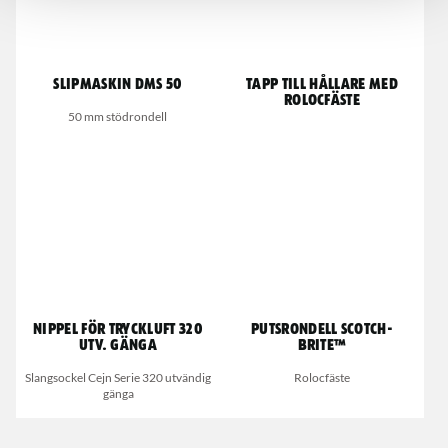
Slipmaskin DMS 50
Tapp till hållare med
rolocfäste
50 mm stödrondell
Nippel för tryckluft 320
Putsrondell Scotch-
utv. gänga
Brite™
Slangsockel Cejn Serie 320 utvändig
Rolocfäste
gänga