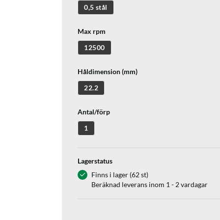
0,5 stål
Max rpm
12500
Håldimension (mm)
22.2
Antal/förp
1
Lagerstatus
Finns i lager (62 st)
Beräknad leverans inom 1 - 2 vardagar