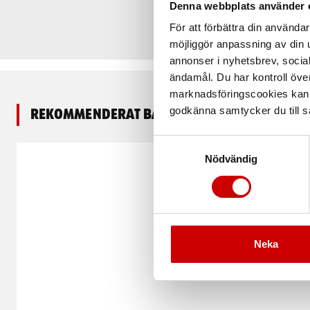
Denna webbplats använder 
För att förbättra din använd
möjliggör anpassning av din u
annonser i nyhetsbrev, socia
ändamål. Du har kontroll öve
marknadsföringscookies kan i
godkänna samtycker du till så
Rekommenderat baserat på vald produkt
Samtyckesval
Nödvändig
Neka