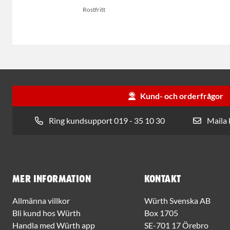
Rostfritt
Kund- och orderfrågor
Ring kundsupport 019 - 35 10 30
Maila
Mer information
Kontakt
Allmänna villkor
Würth Svenska AB
Bli kund hos Würth
Box 1705
Handla med Würth app
SE-701 17 Örebro