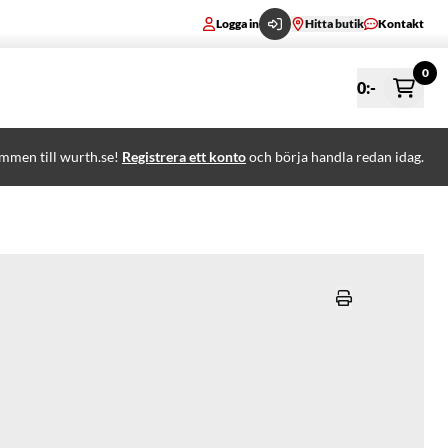
Logga in
Hitta butik
Kontakt
0
0
:-
mmen till wurth.se!
Registrera ett konto
och börja handla redan idag.