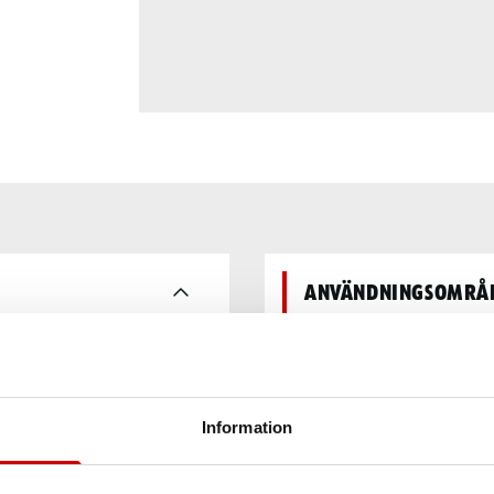
Användningsområ
råd är en högpresterande
borste kan användas med
Egenskaper
t, limrester och
Information
Teknisk data