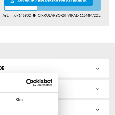
LOGGA IN / REGISTRERA FÖR ATT HANDLA
LÄGG I VARUKORGEN
Art. nr.
07146902
CIRKULÄRBORST VIRAD 115MM/22,2
de
Om