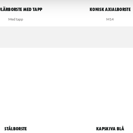
ulärborste med tapp
Konisk axialborste
Med tapp
M14
Stålborste
Kapskiva Blå