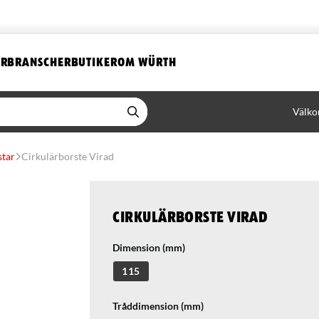
ER
BRANSCHER
BUTIKER
OM WÜRTH
Välko
star
Cirkulärborste Virad
Cirkulärborste Virad
Dimension (mm)
115
Tråddimension (mm)