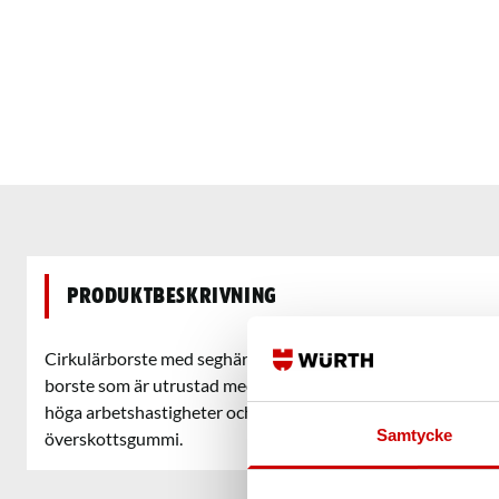
Produktbeskrivning
Cirkulärborste med seghärdad virad ståltråd eller rostfri t
borste som är utrustad med en punktsvetsad kåpa. Denna 
höga arbetshastigheter och är perfekt för borttagning av ros
Samtycke
överskottsgummi.