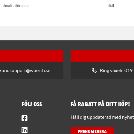
Smalt utförande
Stål
 kundsupport@wuerth.se
Ring växeln 019 
Följ oss
Få rabatt på ditt köp!
Facebook
Håll dig uppdaterad med nyhets
LinkedIn
PRENUMERERA