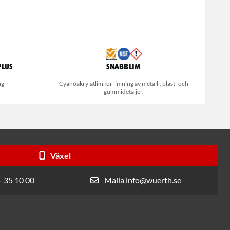
Plus
Snabblim
ng
Cyanoakrylatlim för limning av metall-, plast- och
gummidetaljer.
Växel
- 35 10 00
Maila info@wuerth.se