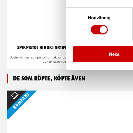
Samtyckesval
Nödvändig
Spikpistol HiKOKI NR1890DCA 34° KIT
Betong
Neka
Batteridriven spikpistol för rakbandad spik 50-90 mm, KIT
2X4AH & la
2x5ah batterier
De som köpte, köpte även
Kampanj