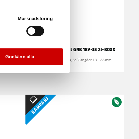
Marknadsföring
34° SOLO
Betongspikpistol GNB 18V-38 XL-BOXX
Godkänn alla
pistol för
Endast maskinkropp, Spiklängder 13 – 38 mm
Kampanj