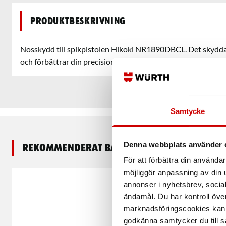
Produktbeskrivning
Nosskydd till spikpistolen Hikoki NR1890DBCL. Det skydda
och förbättrar din precision vid användning.
Samtycke
Denna webbplats använder 
Rekommenderat baserat på vald produkt
För att förbättra din använd
möjliggör anpassning av din u
annonser i nyhetsbrev, socia
ändamål. Du har kontroll öve
marknadsföringscookies kan i
godkänna samtycker du till så