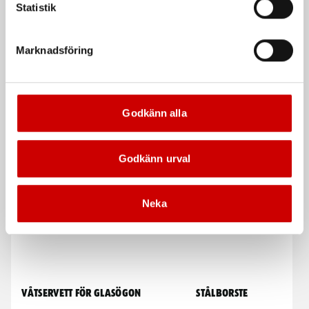
Statistik
Marknadsföring
Lincoln Quickmig 300
Svetsmaskin Technomig
243 Wave 230V
MIG-/MAG- och MMA-svetsning
Godkänn alla
De som köpte, köpte även
Godkänn urval
Kampanj
Neka
Våtservett för glasögon
Stålborste