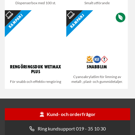
Dispenserbox med 100 st.
Smalt utförande
Kampanj
Kampanj
Rengöringsduk Wetmax
Snabblim
Plus
Cyanoakrylatlim för limning av
För snabb och effektiv rengöring
metall-, plast- och gummidetaljer.
Kund- och orderfrågor
Ring kundsupport 019 - 35 10 30