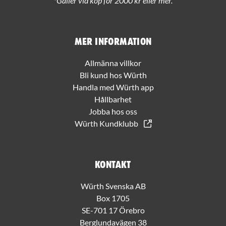
*Gäller vid köp för 2000 kr eller mer.
Mer information
Allmänna villkor
Bli kund hos Würth
Handla med Würth app
Hållbarhet
Jobba hos oss
Würth Kundklubb
Kontakt
Würth Svenska AB
Box 1705
SE-701 17 Örebro
Berglundavägen 38