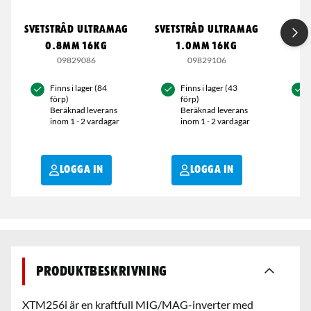
SVETSTRÅD ULTRAMAG
SVETSTRÅD ULTRAMAG
ELEK
0.8MM 16KG
1.0MM 16KG
09829086
09829106
Finns i lager (84
Finns i lager (43
förp)
förp)
Beräknad leverans
Beräknad leverans
inom 1 - 2 vardagar
inom 1 - 2 vardagar
LOGGA IN
LOGGA IN
Produktbeskrivning
XTM256i är en kraftfull MIG/MAG-inverter med