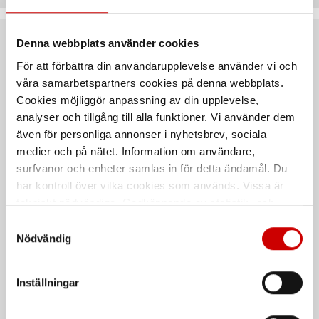
Denna webbplats använder cookies
Rekommenderat baserat på vald produkt
För att förbättra din användarupplevelse använder vi och
våra samarbetspartners cookies på denna webbplats.
Cookies möjliggör anpassning av din upplevelse,
analyser och tillgång till alla funktioner. Vi använder dem
även för personliga annonser i nyhetsbrev, sociala
medier och på nätet. Information om användare,
surfvanor och enheter samlas in för detta ändamål. Du
har kontroll över vilka cookies som används. Vissa är
tekniskt nödvändiga. Godkännande av statistik- och
Svetsmaskin MIG/MAG
Lincoln Quickmig 250
marknadsföringscookies kan innebära dataöverföring till
Samtyckesval
180-S
länder utanför EU med olika dataskyddsnormer. Genom
MIG-/MAG- och MMA-svetsning
Nödvändig
Inklusive svetspistol
att godkänna samtycker du till sådana överföringar. Läs
vår Integritetspolicy för mer information.
Inställningar