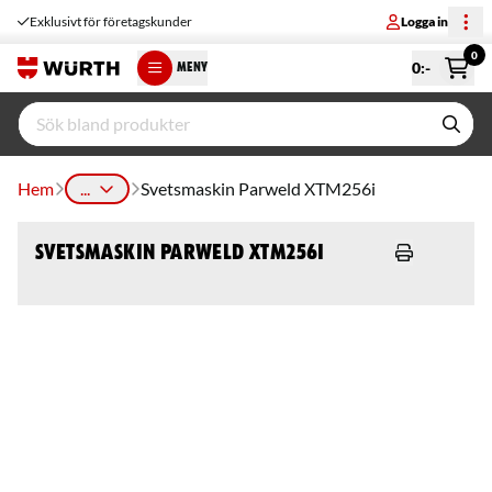
Exklusivt för företagskunder
Logga in
0
0
:-
MENY
Hem
...
Svetsmaskin Parweld XTM256i
Svetsmaskin Parweld XTM256i