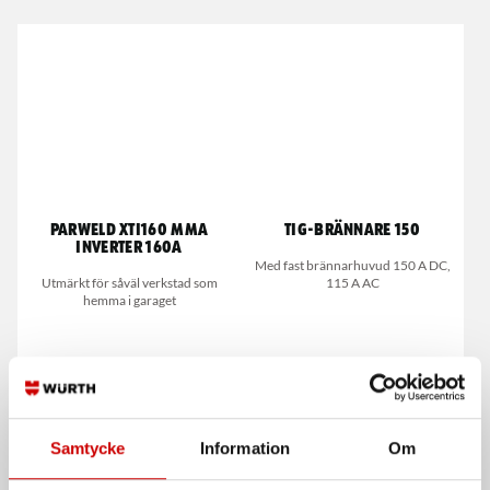
Parweld XTI160 MMA
TIG-brännare 150
inverter 160A
Med fast brännarhuvud 150 A DC,
Utmärkt för såväl verkstad som
115 A AC
hemma i garaget
Samtycke
Information
Om