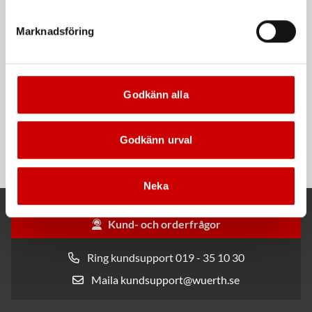
Kampanj
Kampanj
Marknadsföring
Godkänn alla
Rengöringsduk Wetmax
Snabblim
Plus
Cyanoakrylatlim för limning av
Godkänn urval
För snabb och effektiv rengöring
metall-, plast- och gummidetaljer.
Neka
Kund- och orderfrågor
Ring kundsupport 019 - 35 10 30
Maila kundsupport@wuerth.se