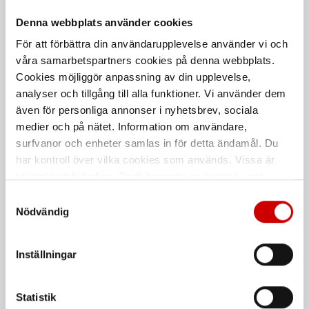
Denna webbplats använder cookies
Svetsmaskin EWI 160S
Svetsmaskin Jasic EVO ARC
160
För att förbättra din användarupplevelse använder vi och
MMA-svetsning, PFC-krets
våra samarbetspartners cookies på denna webbplats.
MMA-svetsning, PFC-krets
Cookies möjliggör anpassning av din upplevelse,
analyser och tillgång till alla funktioner. Vi använder dem
De som köpte, köpte även
även för personliga annonser i nyhetsbrev, sociala
medier och på nätet. Information om användare,
Kampanj
surfvanor och enheter samlas in för detta ändamål. Du
har kontroll över vilka cookies som används. Vissa är
tekniskt nödvändiga. Godkännande av statistik- och
marknadsföringscookies kan innebära dataöverföring till
Samtyckesval
länder utanför EU med olika dataskyddsnormer. Genom
Nödvändig
att godkänna samtycker du till sådana överföringar. Läs
vår Integritetspolicy för mer information.
Inställningar
Våtservett för glasögon
Stålborste
Dispenserbox med 100 st.
Smalt utförande
Statistik