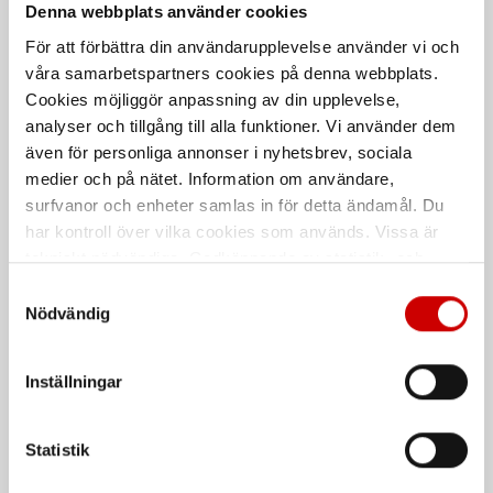
Denna webbplats använder cookies
För att förbättra din användarupplevelse använder vi och
våra samarbetspartners cookies på denna webbplats.
Cookies möjliggör anpassning av din upplevelse,
analyser och tillgång till alla funktioner. Vi använder dem
även för personliga annonser i nyhetsbrev, sociala
medier och på nätet. Information om användare,
Speedtec 200C
Svetsmaskin MIG/MAG
surfvanor och enheter samlas in för detta ändamål. Du
180-S
har kontroll över vilka cookies som används. Vissa är
MIG , MMA och Lift-TIG
Inklusive svetspistol
tekniskt nödvändiga. Godkännande av statistik- och
marknadsföringscookies kan innebära dataöverföring till
Samtyckesval
länder utanför EU med olika dataskyddsnormer. Genom
Nödvändig
att godkänna samtycker du till sådana överföringar. Läs
vår Integritetspolicy för mer information.
Inställningar
Statistik
Svetsmaskin EWI 160S
Svetsmaskin Jasic EVO ARC