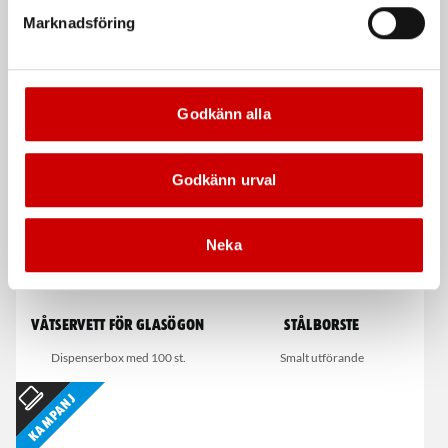
160
Marknadsföring
MMA-svetsning, PFC-krets
MMA-svetsning, PFC-krets
De som köpte, köpte även
Godkänn alla
Kampanj
Godkänn urval
Neka
Våtservett för glasögon
Stålborste
Dispenserbox med 100 st.
Smalt utförande
Kampanj