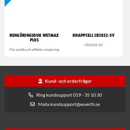
Rengöringsduk Wetmax
Knappcell CR2032-3V
Plus
CR2032-3V
För snabb och effektiv rengöring
Kund- och orderfrågor
Ring kundsupport 019 - 35 10 30
Maila kundsupport@wuerth.se