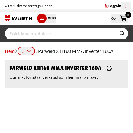
Exklusivt för företagskunder
Logga in
0
0
:-
MENY
Hem
...
Parweld XTI160 MMA inverter 160A
Parweld XTI160 MMA inverter 160A
Utmärkt för såväl verkstad som hemma i garaget