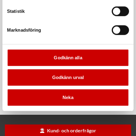
Våtservett för glasögon
Stålborste
Statistik
Dispenserbox med 100 st.
Smalt utförande
Marknadsföring
Kampanj
Kampanj
Godkänn alla
Godkänn urval
Rengöringsduk Wetmax
Snabblim
Plus
Cyanoakrylatlim för limning av
Neka
För snabb och effektiv rengöring
metall-, plast- och gummidetaljer.
Kund- och orderfrågor