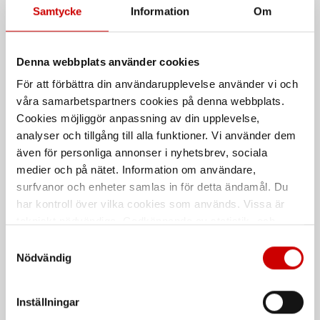
Samtycke
Information
Om
Denna webbplats använder cookies
För att förbättra din användarupplevelse använder vi och
Svetspistol MEX SB 240A
System för
våra samarbetspartners cookies på denna webbplats.
stenskottsreparation
Luftkyld
Cookies möjliggör anpassning av din upplevelse,
Snabbt och enkelt system för att
analyser och tillgång till alla funktioner. Vi använder dem
reparera stenskott i vindruta
även för personliga annonser i nyhetsbrev, sociala
medier och på nätet. Information om användare,
De som köpte, köpte även
surfvanor och enheter samlas in för detta ändamål. Du
har kontroll över vilka cookies som används. Vissa är
Kampanj
tekniskt nödvändiga. Godkännande av statistik- och
marknadsföringscookies kan innebära dataöverföring till
Samtyckesval
länder utanför EU med olika dataskyddsnormer. Genom
Nödvändig
att godkänna samtycker du till sådana överföringar. Läs
vår Integritetspolicy för mer information.
Inställningar