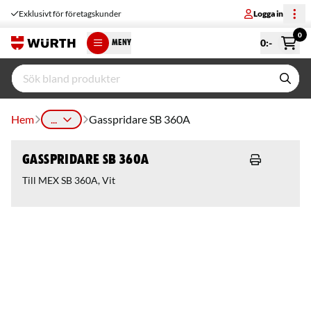
Exklusivt för företagskunder
Logga in
0
0
:-
MENY
Hem
...
Gasspridare SB 360A
Gasspridare SB 360A
Till MEX SB 360A, Vit