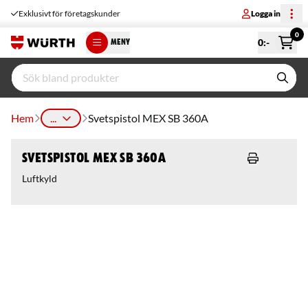
Exklusivt för företagskunder
Logga in
0
0
:-
MENY
Hem
...
Svetspistol MEX SB 360A
Svetspistol MEX SB 360A
Luftkyld