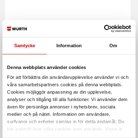
Samtycke
Information
Om
Svetspistol MEX SB 240A
Svetspistol MEX SB 501W
Luftkyld
Vattenkyld
Denna webbplats använder cookies
För att förbättra din användarupplevelse använder vi och
våra samarbetspartners cookies på denna webbplats.
Cookies möjliggör anpassning av din upplevelse,
analyser och tillgång till alla funktioner. Vi använder dem
även för personliga annonser i nyhetsbrev, sociala
medier och på nätet. Information om användare,
surfvanor och enheter samlas in för detta ändamål. Du
har kontroll över vilka cookies som används. Vissa är
Svetspistol MEX 150A
Gaskåpa PSF250
tekniskt nödvändiga. Godkännande av statistik- och