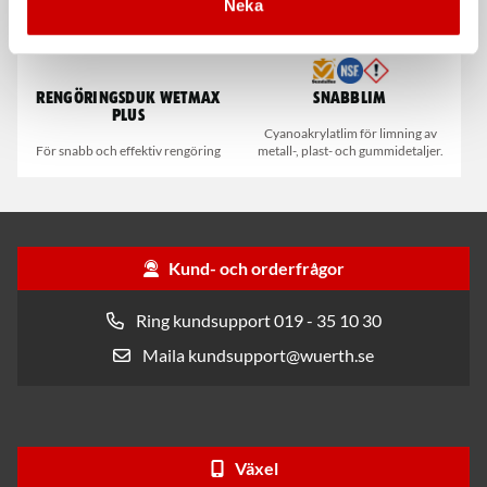
Neka
Rengöringsduk Wetmax
Snabblim
Plus
Cyanoakrylatlim för limning av
För snabb och effektiv rengöring
metall-, plast- och gummidetaljer.
Kund- och orderfrågor
Ring kundsupport 019 - 35 10 30
Maila kundsupport@wuerth.se
Växel