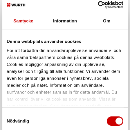
100 A och 120 A
Förhindrar fastbränning,
missfärgning och ger ett
korrosionsskydd
Samtycke
Information
Om
Denna webbplats använder cookies
För att förbättra din användarupplevelse använder vi och
våra samarbetspartners cookies på denna webbplats.
Cookies möjliggör anpassning av din upplevelse,
analyser och tillgång till alla funktioner. Vi använder dem
Återledarklamma
Återledare
även för personliga annonser i nyhetsbrev, sociala
låsande
Med klämma
medier och på nätet. Information om användare,
Låsande modell
surfvanor och enheter samlas in för detta ändamål. Du
har kontroll över vilka cookies som används. Vissa är
De som köpte, köpte även
tekniskt nödvändiga. Godkännande av statistik- och
marknadsföringscookies kan innebära dataöverföring till
Samtyckesval
länder utanför EU med olika dataskyddsnormer. Genom
Nödvändig
att godkänna samtycker du till sådana överföringar. Läs