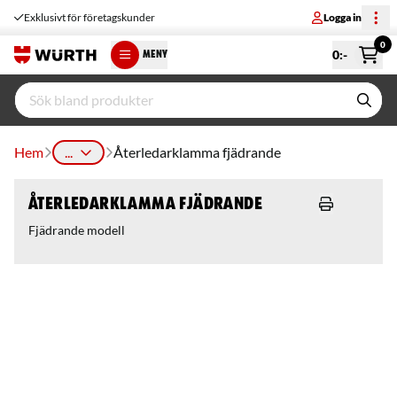
Exklusivt för företagskunder
Logga in
0
0
:-
MENY
Hem
...
Återledarklamma fjädrande
Återledarklamma fjädrande
Fjädrande modell