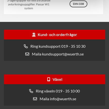
3-lagerspapper för extra krävande
DIN 338
avtorkningsuppgifter. Passar W1
system
Kund- och orderfrågor
Ring kundsupport 019 - 35 10 30
Maila kundsupport@wuerth.se
Växel
Ring växeln 019 - 35 10 00
Maila info@wuerth.se