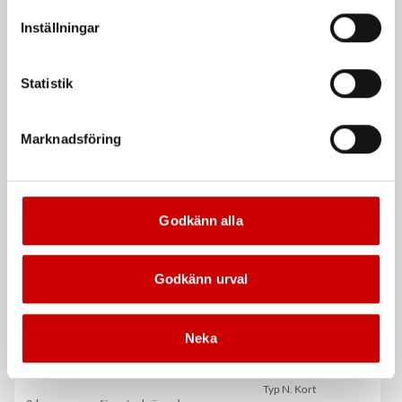
vår Integritetspolicy för mer information.
Inställningar
Statistik
Sula Footlab Stable trac
Svarta nitrilhandskar
Marknadsföring
Ergonomisk iläggsula för neutralt
Nitrilhandskar för engångsbruk
fotvalv. ESD.
Godkänn alla
Godkänn urval
Neka
Avtorkningspapper
Spiralborr HSS 130°
Ecoline 3-Lager 2-pack
Typ N. Kort