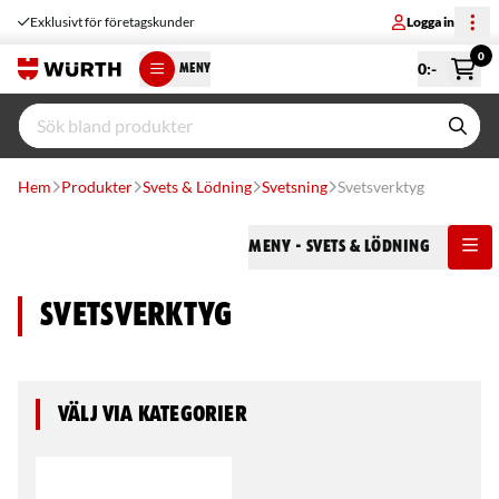
Exklusivt för företagskunder
Logga in
0
0
:-
MENY
Hem
Produkter
Svets & Lödning
Svetsning
Svetsverktyg
Meny
- Svets & Lödning
Svetsverktyg
Välj via kategorier