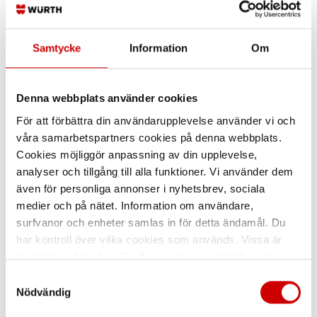
Samtycke
Information
Om
Svetstång med
Svetstång 250 mm
halvrunda käftar
250 mm
Denna webbplats använder cookies
Halvrunda käftar
För att förbättra din användarupplevelse använder vi och
våra samarbetspartners cookies på denna webbplats.
Cookies möjliggör anpassning av din upplevelse,
analyser och tillgång till alla funktioner. Vi använder dem
även för personliga annonser i nyhetsbrev, sociala
medier och på nätet. Information om användare,
surfvanor och enheter samlas in för detta ändamål. Du
har kontroll över vilka cookies som används. Vissa är
Klämgriptång C-form
Svetsgriptång
parallel
tekniskt nödvändiga. Godkännande av statistik- och
U-form
marknadsföringscookies kan innebära dataöverföring till
C-form parallell
Samtyckesval
länder utanför EU med olika dataskyddsnormer. Genom
Nödvändig
att godkänna samtycker du till sådana överföringar. Läs