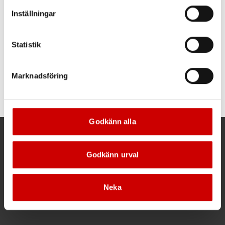
vår Integritetspolicy för mer information.
Inställningar
Statistik
Fixerklammersats
Klämgriptång C-form
Marknadsföring
17 delar
C-form
Godkänn alla
Kund- och orderfrågor
Godkänn urval
Ring kundsupport 019 - 35 10 30
Maila kundsupport@wuerth.se
Neka