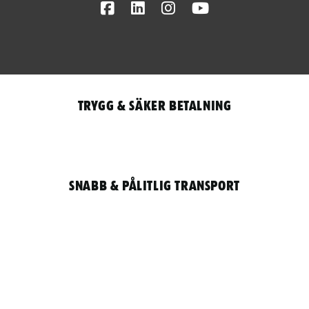
Facebook
LinkedIn
Instagram
Youtube
Trygg & säker betalning
Snabb & pålitlig transport
Qantity
LOGGA IN / REGISTRERA FÖR ATT HANDLA