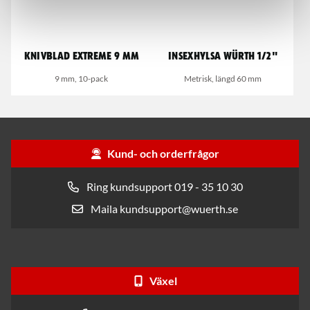
Knivblad Extreme 9 mm
Insexhylsa Würth 1/2"
9 mm, 10-pack
Metrisk, längd 60 mm
Kund- och orderfrågor
Ring kundsupport 019 - 35 10 30
Maila kundsupport@wuerth.se
Växel