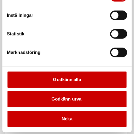
att godkänna samtycker du till sådana överföringar. Läs
vår Integritetspolicy för mer information.
Inställningar
Statistik
Marknadsföring
Blocknyckel Wurth
Montagehandske W-30
Powerdrive
Smidig handske i getskinn/nylon
POWERDRIV® - för bättre grepp
även på skadade muttrar/bultar
Godkänn alla
DIN 3113
ISO 3318/7738
Godkänn urval
Neka