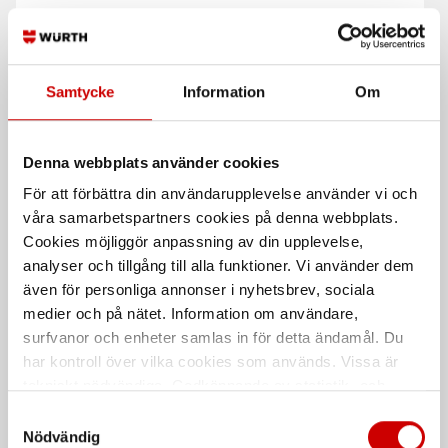
Svetstång med halvrunda
Svetstång med raka
käftar
backar
Halvrunda käftar
Med raka backar
Samtycke
Information
Om
Denna webbplats använder cookies
För att förbättra din användarupplevelse använder vi och
våra samarbetspartners cookies på denna webbplats.
Cookies möjliggör anpassning av din upplevelse,
analyser och tillgång till alla funktioner. Vi använder dem
även för personliga annonser i nyhetsbrev, sociala
Svetstång
Svetstång med
medier och på nätet. Information om användare,
universalbackar
Med långa raka backar
surfvanor och enheter samlas in för detta ändamål. Du
Med universalbackar
har kontroll över vilka cookies som används. Vissa är
tekniskt nödvändiga. Godkännande av statistik- och
De som köpte, köpte även
marknadsföringscookies kan innebära dataöverföring till
Samtyckesval
länder utanför EU med olika dataskyddsnormer. Genom
Nödvändig