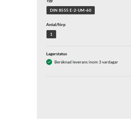
Typ
DIN 8555 E-2-UM-60
Antal/förp
1
Lagerstatus
Beräknad leverans inom 3 vardagar