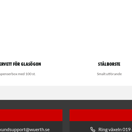
ervett för glasögon
Stålborste
spenserbox med 100 st.
Smalt utförande
 kundsupport@wuerth.se
Ring växeln 019 