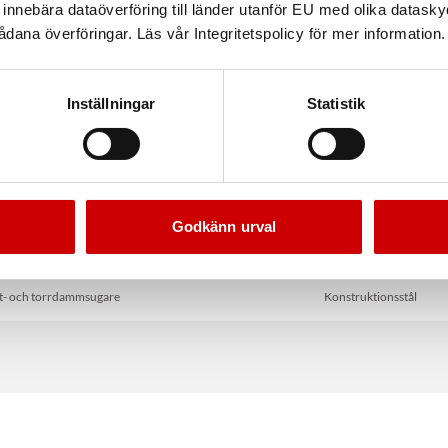
nnebära dataöverföring till länder utanför EU med olika datas
dana överföringar. Läs vår Integritetspolicy för mer information.
Inställningar
Statistik
Godkänn urval
ltvätt SEG 10 Compact
Svetselektrod WE46
t- och torrdammsugare
Konstruktionsstål