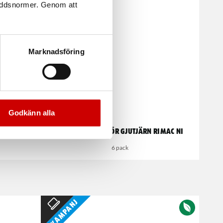
kyddsnormer. Genom att
Marknadsföring
Godkänn alla
Svetselektrod för gjutjärn Rimac Ni
6 pack
Kampanj