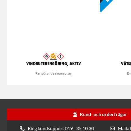
Vindruterengöring, Aktiv
Våts
Rengörande skumspray
Di
Kund- och orderfrågor
Ring kundsupport 019 - 35 10 30
Maila