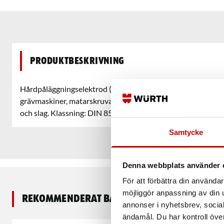
Produktbeskrivning
Hårdpåläggningselektrod (55-60 HRC) för påsvetsning av ut
grävmaskiner, matarskruvar och plogar. Utmärkt alternativ s
och slag. Klassning: DIN 8555 E-2-UM-60.
Samtycke
Denna webbplats använder 
För att förbättra din använd
möjliggör anpassning av din u
Rekommenderat baserat på vald produkt
annonser i nyhetsbrev, socia
ändamål. Du har kontroll öve