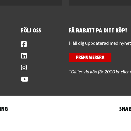
Följ oss
Få rabatt på ditt köp!
Facebook
Håll dig uppdaterad med nyhets
LinkedIn
PRENUMERERA
Instagram
*Gäller vid köp för 2000 kr eller 
Youtube
ing
Snab