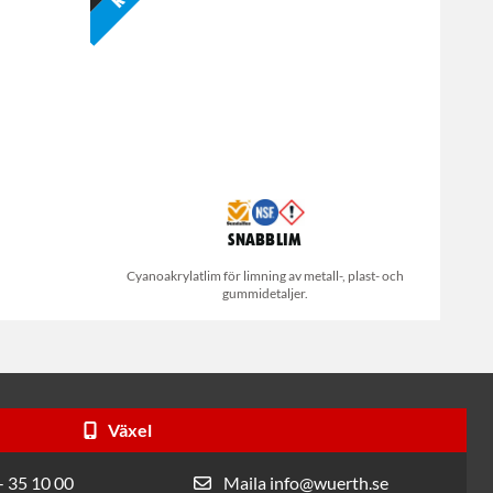
Snabblim
Cyanoakrylatlim för limning av metall-, plast- och
gummidetaljer.
Växel
- 35 10 00
Maila info@wuerth.se