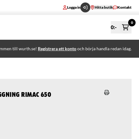
Logga in
Hitta butik
Kontakt
0
0
:-
mmen till wurth.se!
Registrera ett konto
och börja handla redan idag.
ggning Rimac 650