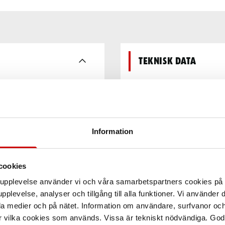
Teknisk data
satta ytor på exempelvis
om tål både friktion, tryck
Information
cookies
arupplevelse använder vi och våra samarbetspartners cookies p
pplevelse, analyser och tillgång till alla funktioner. Vi använder
la medier och på nätet. Information om användare, surfvanor och
r vilka cookies som används. Vissa är tekniskt nödvändiga. God