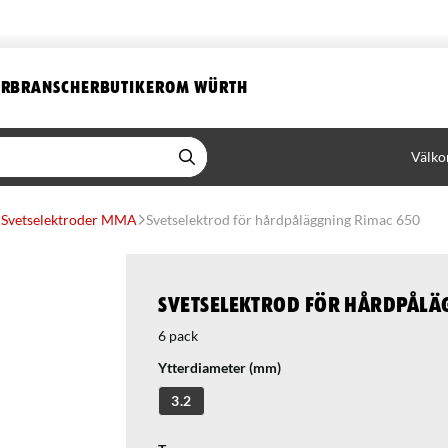
ER
BRANSCHER
BUTIKER
OM WÜRTH
Välko
Svetselektroder MMA
Svetselektrod för hårdpåläggning Rimac 650
Svetselektrod för hårdpålä
6 pack
Ytterdiameter (mm)
3.2