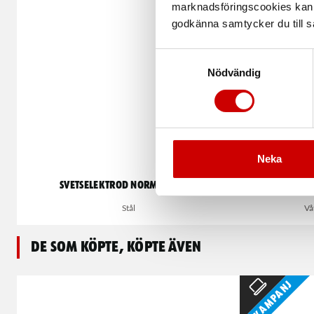
marknadsföringscookies kan i
godkänna samtycker du till så
Samtyckesval
Nödvändig
Neka
Svetselektrod Normal Grön
Klädse
Stål
Vå
De som köpte, köpte även
Kampanj