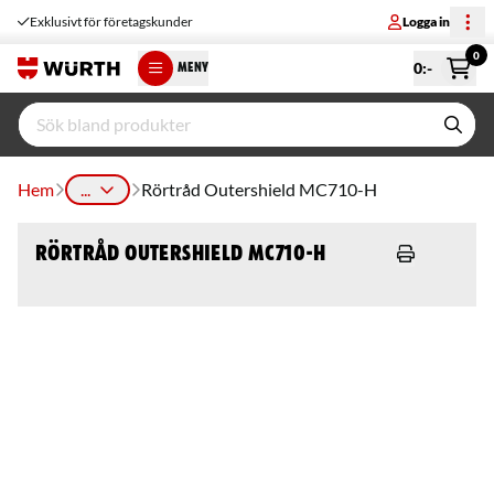
Exklusivt för företagskunder
Logga in
0
0
:-
MENY
Hem
...
Rörtråd Outershield MC710-H
Rörtråd Outershield MC710-H