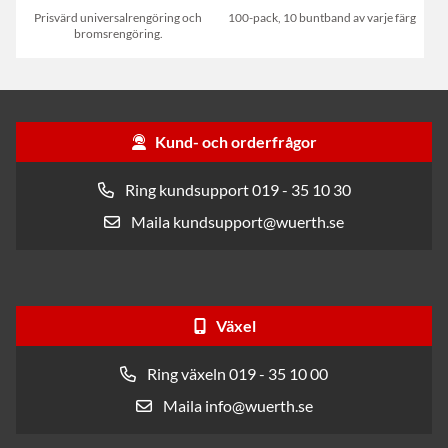
Prisvärd universalrengöring och
100-pack, 10 buntband av varje färg
bromsrengöring.
Kund- och orderfrågor
Ring kundsupport 019 - 35 10 30
Maila kundsupport@wuerth.se
Växel
Ring växeln 019 - 35 10 00
Maila info@wuerth.se