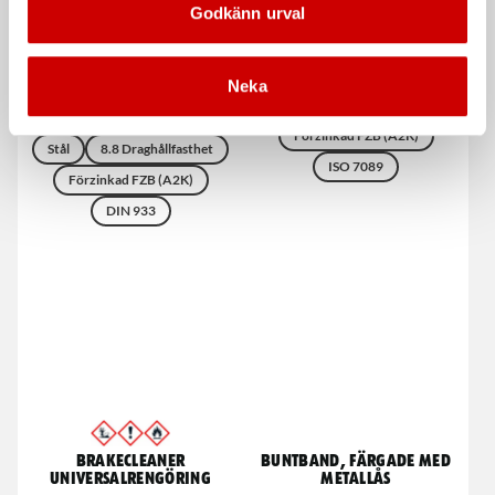
Godkänn urval
Sexkantsskruv M6S HG FZB
Bricka BRB FZB 200 HV
ST A2K
Neka
Stål
200HV
Helgängad
Förzinkad FZB (A2K)
Stål
8.8 Draghållfasthet
ISO 7089
Förzinkad FZB (A2K)
DIN 933
Brakecleaner
Buntband, färgade med
universalrengöring
metallås