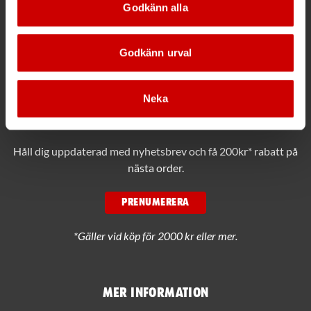
Växel
Godkänn alla
Ring växeln 019 - 35 10 00
Godkänn urval
Maila info@wuerth.se
Neka
Få rabatt på ditt köp!
Håll dig uppdaterad med nyhetsbrev och få 200kr* rabatt på
nästa order.
PRENUMERERA
*Gäller vid köp för 2000 kr eller mer.
Mer information