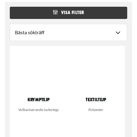
Würth hittar du ett stort utbud av eltejp och alla tillbehör du
behöver för ett proffsigt resultat.
VISA FILTER
Krymptejp
Textiltejp
Vulkaniserande isolertejp
Polyester