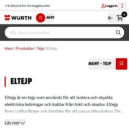
Exklusivt för företagskunder
Logga in
0
0
:-
MENY
Hem
Produkter
Tejp
Eltejp
Meny
- Tejp
Eltejp
Eltejp är en tejp som används för att isolera och skydda
elektriska ledningar och kablar från fukt och skador. Eltejp
finns i olika färger och bredder för att passa olika behov. Det
är en praktisk och enkel lösning för att säkra elektriska
Läs mer
komponenter och är ett måste i varje verktygslåda. Hos