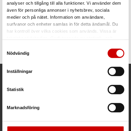
analyser och tillgång till alla funktioner. Vi använder dem
även för personliga annonser i nyhetsbrev, sociala
medier och på nätet. Information om användare,
surfvanor och enheter samlas in för detta ändamål. Du
har kontroll över vilka cookies som används. Vissa är
Eltejp super 33
tekniskt nödvändiga. Godkännande av statistik- och
marknadsföringscookies kan innebära dataöverföring till
Samtyckesval
Eltejp av högsta kvalitet, S-märkt
länder utanför EU med olika dataskyddsnormer. Genom
Nödvändig
att godkänna samtycker du till sådana överföringar. Läs
vår Integritetspolicy för mer information.
Inställningar
Kund- och orderfrågor
Statistik
Ring kundsupport 019 - 35 10 30
Maila kundsupport@wuerth.se
Marknadsföring