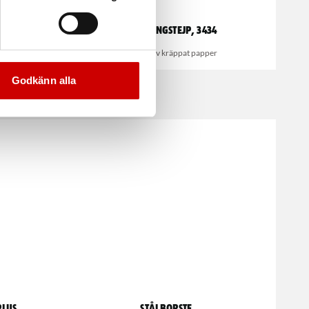
Maskeringstejp, 3434
3M 3434, av kräppat papper
Godkänn alla
Plus
Stålborste