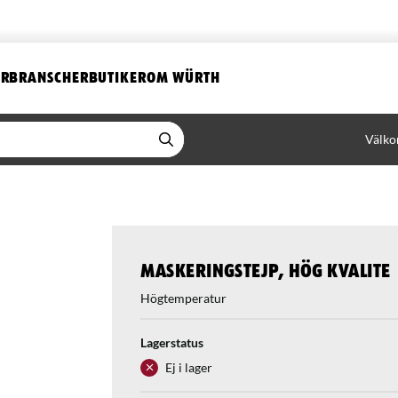
ER
BRANSCHER
BUTIKER
OM WÜRTH
Välko
Maskeringstejp, hög kvalite
Högtemperatur
Lagerstatus
Ej i lager