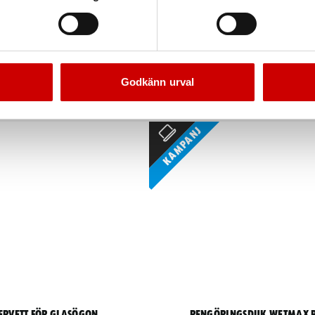
ringstejp, precision
Byggtejp, räfflad
 japanskt tunt rispapper
Räfflad skyddstejp
Godkänn urval
Kampanj
ervett för glasögon
Rengöringsduk Wetmax 