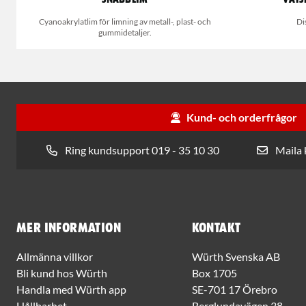
Cyanoakrylatlim för limning av metall-, plast- och
Di
gummidetaljer.
Kund- och orderfrågor
Ring kundsupport 019 - 35 10 30
Maila
Mer information
Kontakt
Allmänna villkor
Würth Svenska AB
Bli kund hos Würth
Box 1705
Handla med Würth app
SE-701 17 Örebro
Hållbarhet
Berglundavägen 38