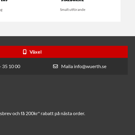
ng
Smalt utförande
Växel
- 35 10 00
Maila info@wuerth.se
brev och få 200kr* rabatt på nästa order.