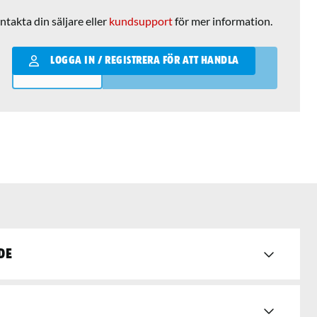
ntakta din säljare eller
kundsupport
för mer information.
Qantity
LOGGA IN / REGISTRERA FÖR ATT HANDLA
LÄGG I VARUKORGEN
de