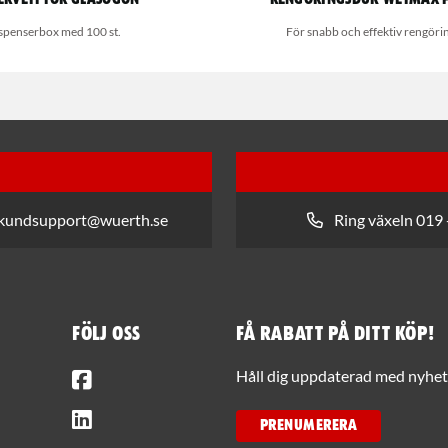
spenserbox med 100 st.
För snabb och effektiv rengöri
 kundsupport@wuerth.se
Ring växeln 019 
Följ oss
Få rabatt på ditt köp!
Facebook
Håll dig uppdaterad med nyhets
LinkedIn
PRENUMERERA