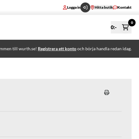
Logga in
Hitta butik
Kontakt
0
0
:-
mmen till wurth.se!
Registrera ett konto
och börja handla redan idag.