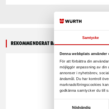
Samtycke
Rekommenderat baserat på vald produkt
Denna webbplats använder 
För att förbättra din använd
möjliggör anpassning av din u
annonser i nyhetsbrev, socia
ändamål. Du har kontroll öve
marknadsföringscookies kan i
godkänna samtycker du till så
Samtyckesval
Nödvändig