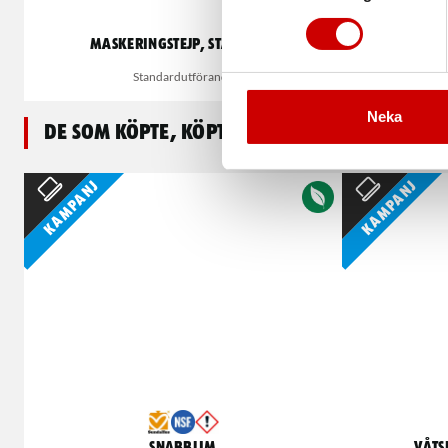
Maskeringstejp, standard
Maske
Standardutförande
Av
Neka
De som köpte, köpte även
Kampanj
Kampanj
Snabblim
Våts