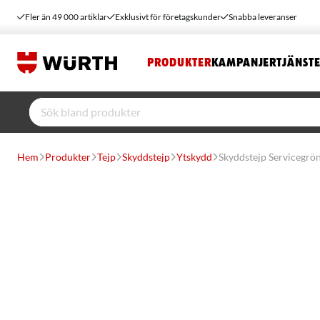
Fler än 49 000 artiklar
Exklusivt för företagskunder
Snabba leveranser
PRODUKTER
KAMPANJER
TJÄNST
Hem
Produkter
Tejp
Skyddstejp
Ytskydd
Skyddstejp Servicegrö