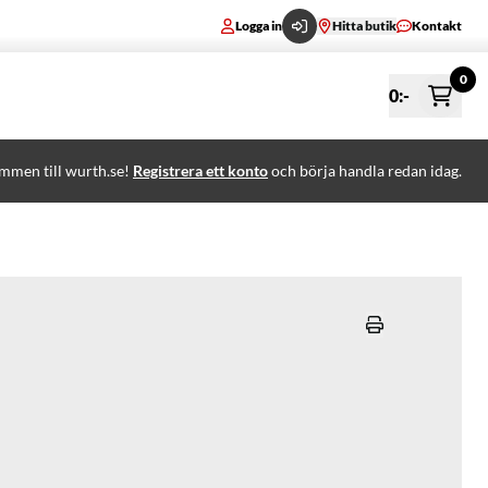
Logga in
Hitta butik
Kontakt
0
0
:-
mmen till wurth.se!
Registrera ett konto
och börja handla redan idag.