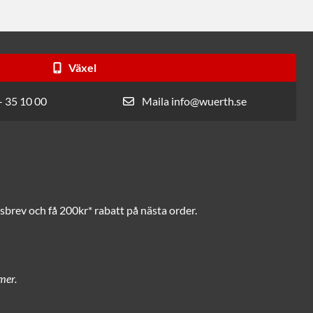
Växel
- 35 10 00
Maila info@wuerth.se
brev och få 200kr* rabatt på nästa order.
mer.