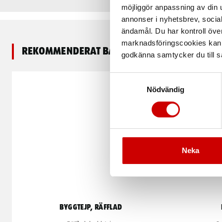
möjliggör anpassning av din u
annonser i nyhetsbrev, socia
ändamål. Du har kontroll öve
marknadsföringscookies kan i
Rekommenderat baserat på vald produkt
godkänna samtycker du till så
Samtyckesval
Nödvändig
Neka
Byggtejp, räfflad