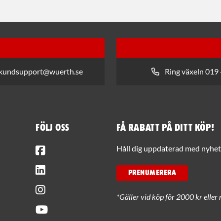
 kundsupport@wuerth.se
Ring växeln 019 
Följ oss
Få rabatt på ditt köp!
Facebook
Håll dig uppdaterad med nyhets
LinkedIn
PRENUMERERA
Instagram
*Gäller vid köp för 2000 kr eller 
Youtube