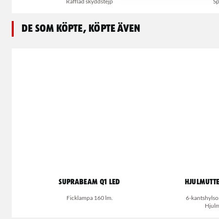
Räfflad skyddstejp
Sp
De som köpte, köpte även
Suprabeam Q1 LED
Hjulmutte
Ficklampa 160 lm.
6-kantshylsor
Hjulm