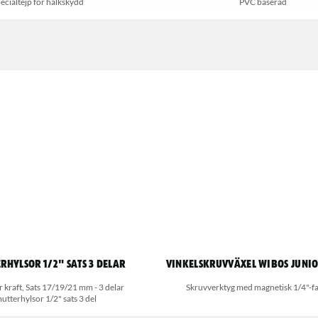
ecialtejp för halkskydd
PVC baserad
rhylsor 1/2" sats 3 delar
Vinkelskruvväxel Wibos Junio
 kraft, Sats 17/19/21 mm - 3 delar
Skruvverktyg med magnetisk 1/4"-fa
utterhylsor 1/2" sats 3 del