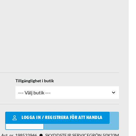
Tillgänglighet i butik
Qantity
LOGGA IN / REGISTRERA FÖR ATT HANDLA
LÄGG I VARUKORGEN
Art. nr.
198533946
SKYDDSTEJP SERVICEGRÖN 50X33M