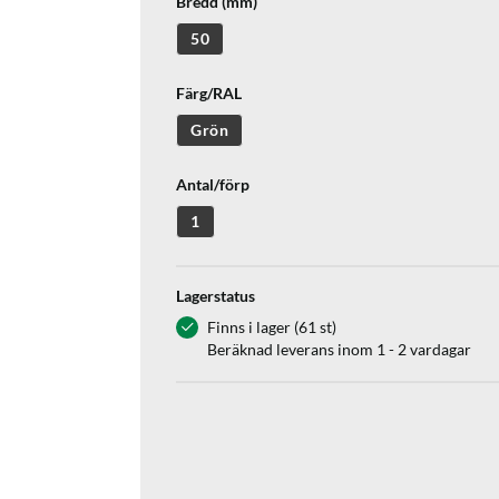
Bredd (mm)
50
Färg/RAL
Grön
Antal/förp
1
Lagerstatus
Finns i lager (61 st)
Beräknad leverans inom 1 - 2 vardagar