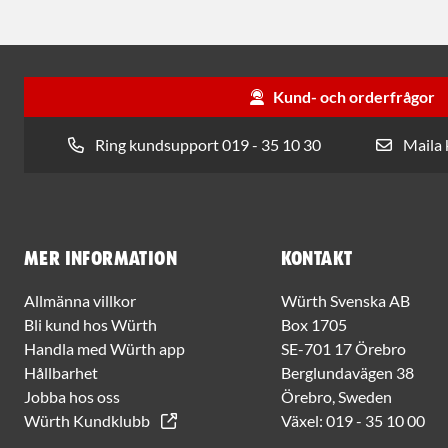
Kund- och orderfrågor
Ring kundsupport 019 - 35 10 30
Maila
Mer information
Kontakt
Allmänna villkor
Würth Svenska AB
Bli kund hos Würth
Box 1705
Handla med Würth app
SE-701 17 Örebro
Hållbarhet
Berglundavägen 38
Jobba hos oss
Örebro, Sweden
Würth Kundklubb
Växel:
019 - 35 10 00