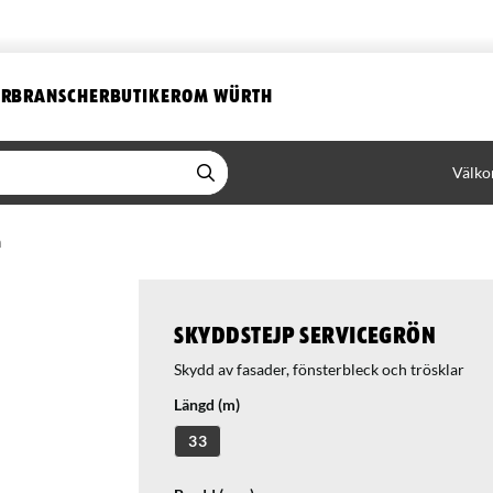
ER
BRANSCHER
BUTIKER
OM WÜRTH
Välko
n
Skyddstejp Servicegrön
Skydd av fasader, fönsterbleck och trösklar
Längd (m)
33