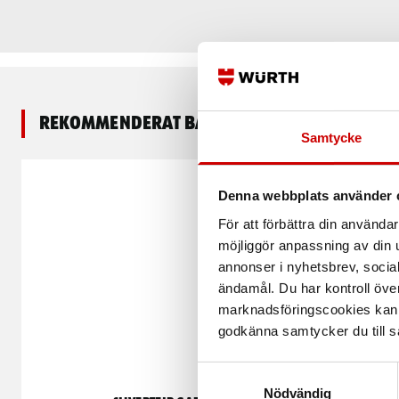
Rekommenderat baserat på vald produkt
Samtycke
Denna webbplats använder 
För att förbättra din använd
möjliggör anpassning av din u
annonser i nyhetsbrev, socia
ändamål. Du har kontroll öve
marknadsföringscookies kan i
godkänna samtycker du till så
Samtyckesval
Nödvändig