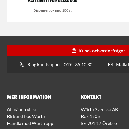
Våtservett för glasögon
Dispenserbox med 100 st.
Kund- och orderfrågor
Ring kundsupport 019 - 35 10 30
Maila
Mer information
Kontakt
Allmänna villkor
Würth Svenska AB
Bli kund hos Würth
Box 1705
Handla med Würth app
SE-701 17 Örebro