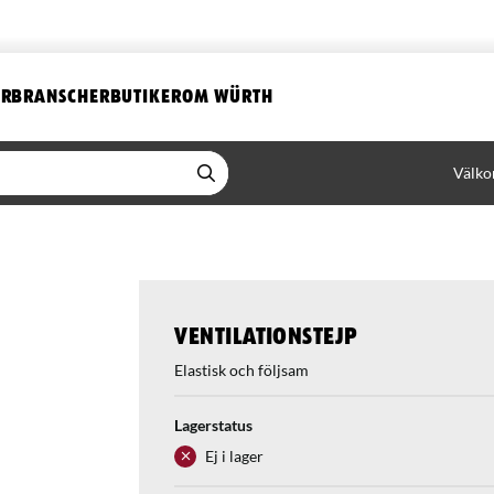
ER
BRANSCHER
BUTIKER
OM WÜRTH
Välko
Ventilationstejp
Elastisk och följsam
Lagerstatus
Ej i lager