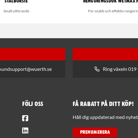
Stålborste
Rengöringsduk Wetmax 
Smalt utförande
För snabb och effektiv rengöri
 kundsupport@wuerth.se
Ring växeln 019 
Följ oss
Få rabatt på ditt köp!
Facebook
Håll dig uppdaterad med nyhets
LinkedIn
PRENUMERERA