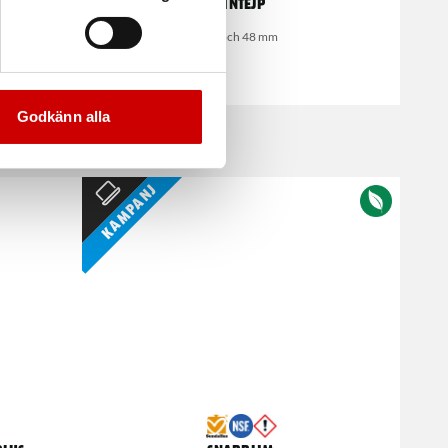
Lintejp
24 och 48 mm
Godkänn alla
Kampanj