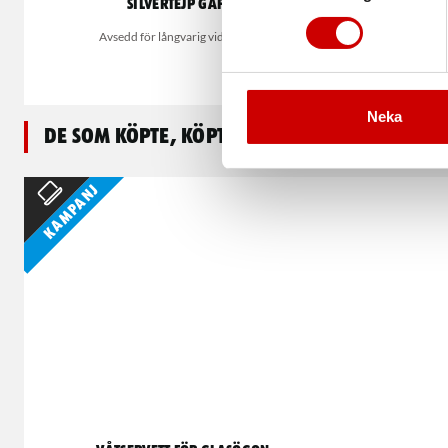
Silvertejp Gaffa
R
Avsedd för långvarig vidhäftning
Spån-/plyf
Stål
Neka
De som köpte, köpte även
Kampanj