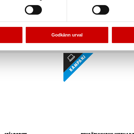
akbandad TFX A2K
Silvertejp
a-/OSB-, boardskruvFör träregel
Klassisk och mycket slitstark
Förzinkad FZB (A2K)
Godkänn urval
Kampanj