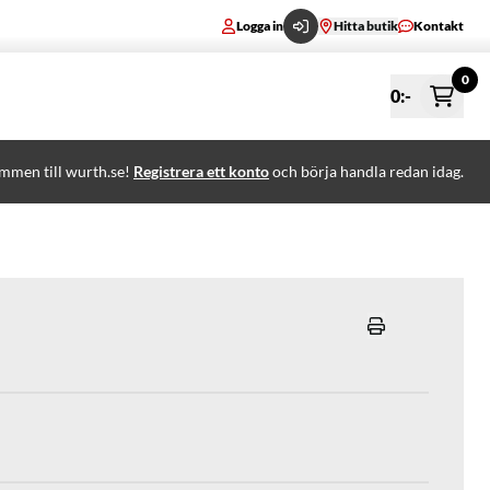
Logga in
Hitta butik
Kontakt
0
0
:-
mmen till wurth.se!
Registrera ett konto
och börja handla redan idag.