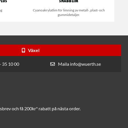
Plus
Snabblim
ng
Cyanoakrylatlim för limning av metall-, plast- och
gummidetaljer.
Växel
- 35 10 00
Maila info@wuerth.se
brev och få 200kr* rabatt på nästa order.