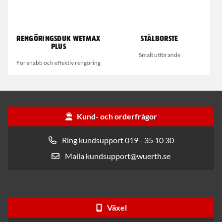
Rengöringsduk Wetmax
Stålborste
Plus
Smalt utförande
För snabb och effektiv rengöring
Kund- och orderfrågor
Ring kundsupport 019 - 35 10 30
Maila kundsupport@wuerth.se
Växel