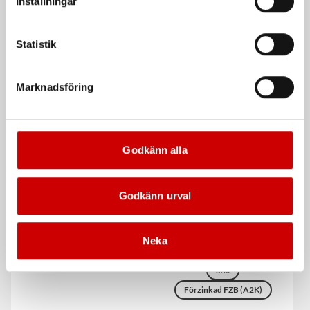
Inställningar
Svetsad ögleskruv till fasadplugg GR
Stål
14 mm
Förzinkad FZB (A2K)
Statistik
Stål
4.8 Draghållfasthet
DIN 580
Förzinkad FZB (A0K)
Marknadsföring
Godkänn alla
Godkänn urval
Kättingskrok 8 MM
Wire med krok
Neka
Svart eller röd
Takfäste för montage i trapetsplåt
Stål
Förzinkad FZB (A2K)