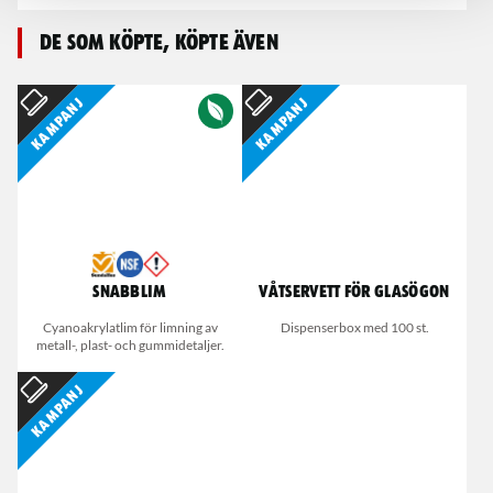
De som köpte, köpte även
Kampanj
Kampanj
Snabblim
Våtservett för glasögon
Cyanoakrylatlim för limning av
Dispenserbox med 100 st.
metall-, plast- och gummidetaljer.
Kampanj