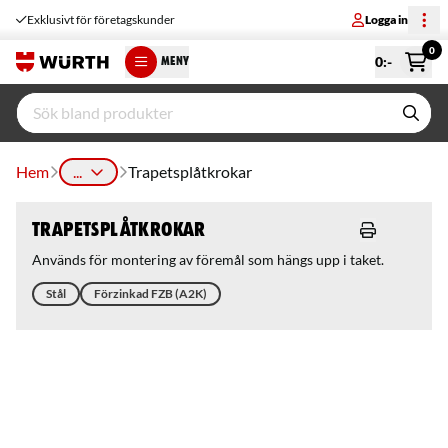
Exklusivt för företagskunder
Logga in
0
0
:-
MENY
Hem
...
Trapetsplåtkrokar
Trapetsplåtkrokar
Används för montering av föremål som hängs upp i taket.
Stål
Förzinkad FZB (A2K)