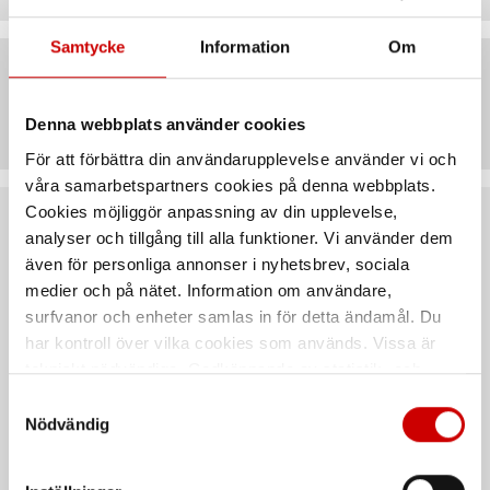
Samtycke
Information
Om
Artiklar
Denna webbplats använder cookies
För att förbättra din användarupplevelse använder vi och
våra samarbetspartners cookies på denna webbplats.
Cookies möjliggör anpassning av din upplevelse,
Rekommenderat baserat på vald produkt
analyser och tillgång till alla funktioner. Vi använder dem
även för personliga annonser i nyhetsbrev, sociala
medier och på nätet. Information om användare,
surfvanor och enheter samlas in för detta ändamål. Du
har kontroll över vilka cookies som används. Vissa är
tekniskt nödvändiga. Godkännande av statistik- och
marknadsföringscookies kan innebära dataöverföring till
Samtyckesval
länder utanför EU med olika dataskyddsnormer. Genom
Nödvändig
att godkänna samtycker du till sådana överföringar. Läs
vår Integritetspolicy för mer information.
Ögleskruv GS
Lyftögla med tapp