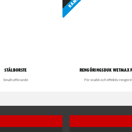
Stålborste
Rengöringsduk Wetmax 
Smalt utförande
För snabb och effektiv rengöri