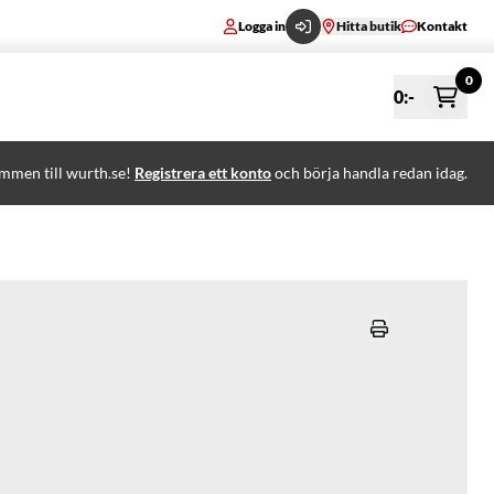
Logga in
Hitta butik
Kontakt
0
0
:-
mmen till wurth.se!
Registrera ett konto
och börja handla redan idag.