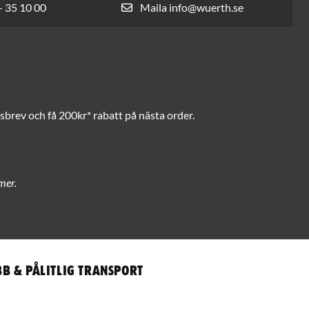
- 35 10 00
Maila info@wuerth.se
brev och få 200kr* rabatt på nästa order.
mer.
b & pålitlig transport