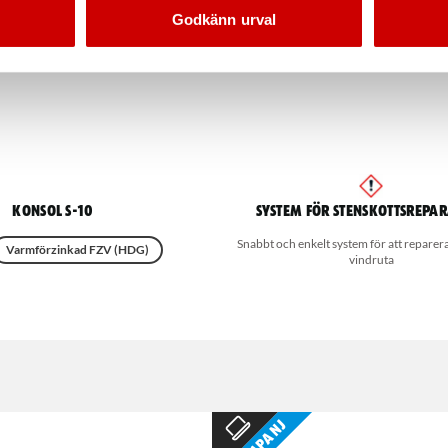
Godkänn urval
Konsol S-10
System för stenskottsrepa
Snabbt och enkelt system för att reparera
Varmförzinkad FZV (HDG)
vindruta
Kampanj