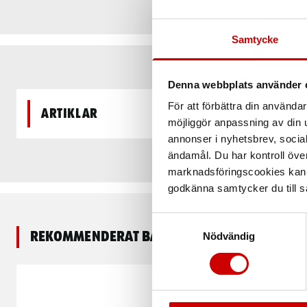
Samtycke
Denna webbplats använder 
För att förbättra din använd
Artiklar
möjliggör anpassning av din u
annonser i nyhetsbrev, socia
ändamål. Du har kontroll öve
marknadsföringscookies kan i
godkänna samtycker du till så
Samtyckesval
Rekommenderat baserat på vald produkt
Nödvändig