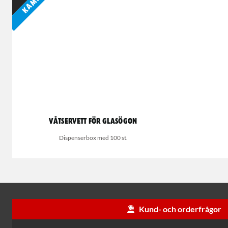
Våtservett för glasögon
Dispenserbox med 100 st.
Kund- och orderfrågor