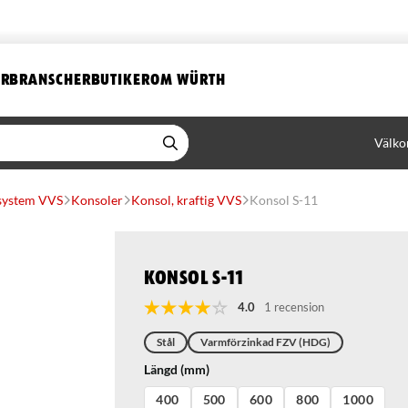
ER
BRANSCHER
BUTIKER
OM WÜRTH
Välko
ssystem VVS
Konsoler
Konsol, kraftig VVS
Konsol S-11
Konsol S-11
4.0
1 recension
Stål
Varmförzinkad FZV (HDG)
Längd (mm)
400
500
600
800
1000