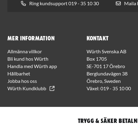
Ring kundsupport 019 - 35 10 30
Maila
Mer information
Kontakt
Allmänna villkor
Würth Svenska AB
Bli kund hos Würth
Box 1705
Handla med Würth app
SE-701 17 Örebro
Hållbarhet
Berglundavägen 38
Jobba hos oss
Örebro, Sweden
Würth Kundklubb
Växel:
019 - 35 10 00
Trygg & säker betaln