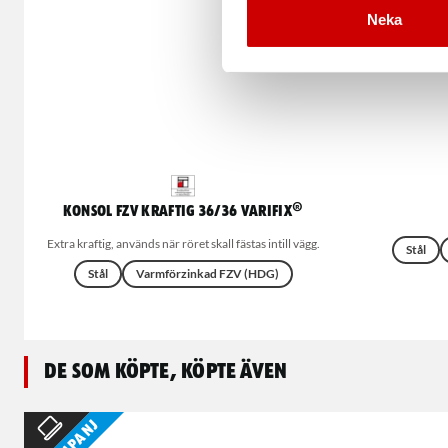
Neka
Konsol FZV kraftig 36/36 Varifix®
Extra kraftig, används när röret skall fästas intill vägg.
Stål
Stål
Varmförzinkad FZV (HDG)
De som köpte, köpte även
Kampanj