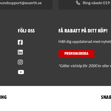
 kundsupport@wuerth.se
Ring växeln 019 
Följ oss
Få rabatt på ditt köp!
Facebook
Håll dig uppdaterad med nyhets
LinkedIn
PRENUMERERA
Instagram
*Gäller vid köp för 2000 kr eller 
Youtube
ing
Snab