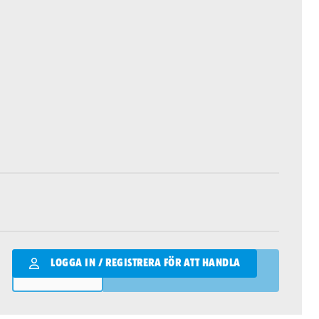
Qantity
LOGGA IN / REGISTRERA FÖR ATT HANDLA
LÄGG I VARUKORGEN