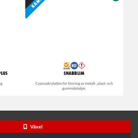
Plus
Snabblim
ng
Cyanoakrylatlim för limning av metall-, plast- och
gummidetaljer.
Växel