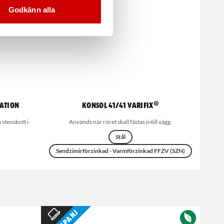
Godkänn alla
ration
Konsol 41/41 Varifix®
 stenskott i
Används när röret skall fästas intill vägg.
Stål
Sendzimirförzinkad - Varmförzinkad FFZV (SZN)
Kampanj