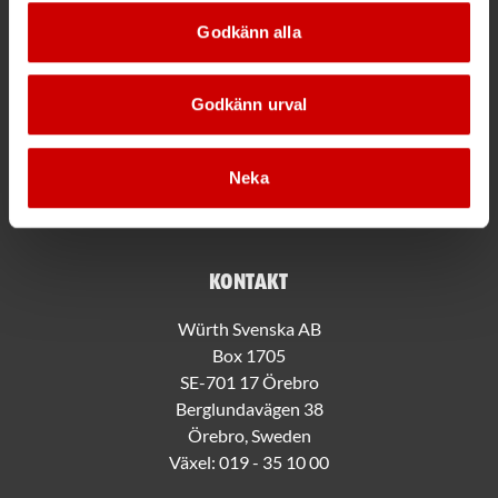
Mer information
Godkänn alla
Allmänna villkor
Bli kund hos Würth
Godkänn urval
Handla med Würth app
Hållbarhet
Jobba hos oss
Neka
Würth Kundklubb
Kontakt
Würth Svenska AB
Box 1705
SE-701 17 Örebro
Berglundavägen 38
Örebro, Sweden
Växel:
019 - 35 10 00