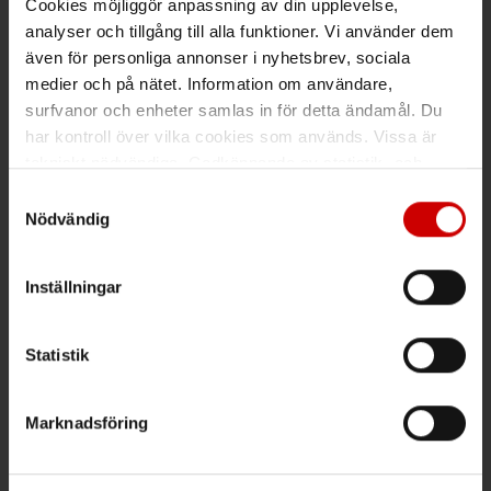
Cookies möjliggör anpassning av din upplevelse,
analyser och tillgång till alla funktioner. Vi använder dem
Växel
även för personliga annonser i nyhetsbrev, sociala
medier och på nätet. Information om användare,
Ring växeln 019 - 35 10 00
surfvanor och enheter samlas in för detta ändamål. Du
Maila info@wuerth.se
har kontroll över vilka cookies som används. Vissa är
tekniskt nödvändiga. Godkännande av statistik- och
marknadsföringscookies kan innebära dataöverföring till
Samtyckesval
länder utanför EU med olika dataskyddsnormer. Genom
Nödvändig
Få rabatt på ditt köp!
att godkänna samtycker du till sådana överföringar. Läs
vår Integritetspolicy för mer information.
Håll dig uppdaterad med nyhetsbrev och få 200kr* rabatt på
Inställningar
nästa order.
Statistik
PRENUMERERA
*Gäller vid köp för 2000 kr eller mer.
Marknadsföring