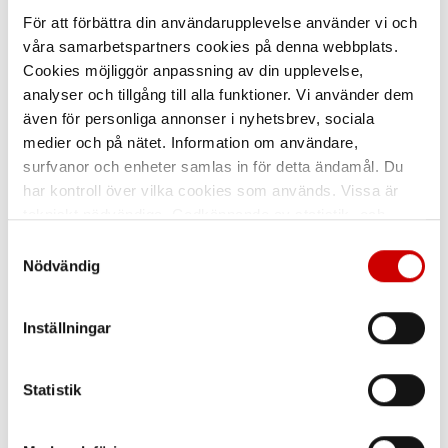
För att förbättra din användarupplevelse använder vi och
våra samarbetspartners cookies på denna webbplats.
Cookies möjliggör anpassning av din upplevelse,
analyser och tillgång till alla funktioner. Vi använder dem
även för personliga annonser i nyhetsbrev, sociala
Tjänster i butik
medier och på nätet. Information om användare,
surfvanor och enheter samlas in för detta ändamål. Du
har kontroll över vilka cookies som används. Vissa är
tekniskt nödvändiga. Godkännande av statistik- och
marknadsföringscookies kan innebära dataöverföring till
Samtyckesval
länder utanför EU med olika dataskyddsnormer. Genom
Nödvändig
att godkänna samtycker du till sådana överföringar. Läs
vår Integritetspolicy för mer information.
Inställningar
Statistik
Vi besiktar ditt fallskydd