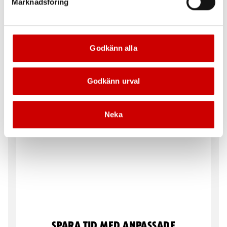
Marknadsföring
I våra butiker erbjuder vi besiktning av ditt
fallskydd. Välkommen in!
Godkänn alla
LÄS MER
Godkänn urval
Neka
Spara tid med anpassade