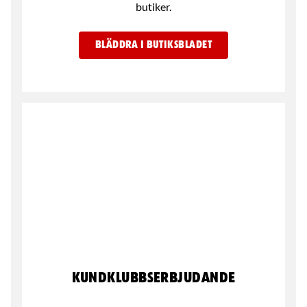
butiker.
BLÄDDRA I BUTIKSBLADET
Kundklubbserbjudande