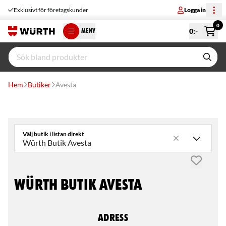
Exklusivt för företagskunder
Logga in
0
0
:-
MENY
Hem
Butiker
Avesta
Välj butik i listan direkt
Würth Butik Avesta
Adress