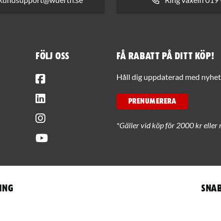
Följ oss
Få rabatt på ditt köp!
Facebook
Håll dig uppdaterad med nyhets
LinkedIn
PRENUMERERA
Instagram
*Gäller vid köp för 2000 kr eller 
Youtube
ing
Snab