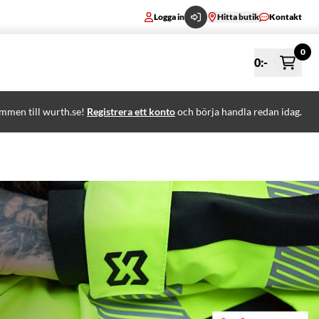
Logga in
Hitta butik
Kontakt
0
0
:-
mmen till wurth.se!
Registrera ett konto
och börja handla redan idag.