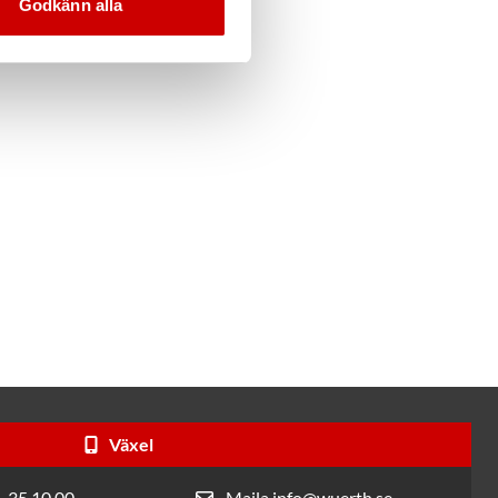
Godkänn alla
Växel
- 35 10 00
Maila info@wuerth.se