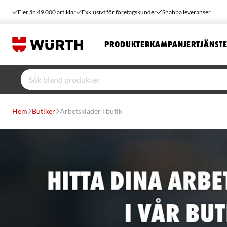
Fler än 49 000 artiklar
Exklusivt för företagskunder
Snabba leveranser
PRODUKTER
KAMPANJER
TJÄNST
Hem
Butiker
Arbetskläder i butik