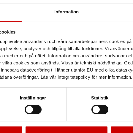
Information
r i butik
cookies
arupplevelse använder vi och våra samarbetspartners cookies p
pplevelse, analyser och tillgång till alla funktioner. Vi använder
Stockholm Länna
la medier och på nätet. Information om användare, surfvanor och
r vilka cookies som används. Vissa är tekniskt nödvändiga. God
Stockholm Norrtull
nnebära dataöverföring till länder utanför EU med olika datas
Stockholm Västberga
dana överföringar. Läs vår Integritetspolicy för mer information.
Sundsvall
Inställningar
Statistik