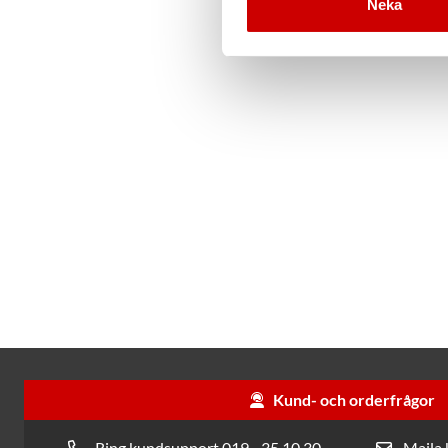
Neka
Kund- och orderfrågor
Ring kundsupport 019 - 35 10 30
Maila