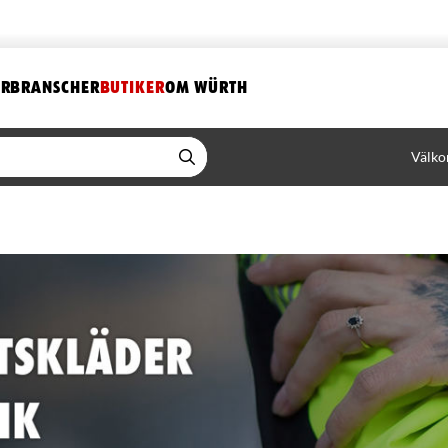
ER
BRANSCHER
BUTIKER
OM WÜRTH
Välko