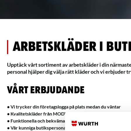
Arbetskläder i but
Upptäck vårt sortiment av arbetskläder i din närmaste
personal hjälper dig välja rätt kläder och vi erbjuder t
Vårt erbjudande
• Vi trycker din företagslogga på plats medan du väntar
• Kvalitetskläder från MODYF och Blåkläder
• Funktionella och bekväma arbetskläder för alla typer av j
• Vår kunniga butikspersonal ger dig tips och råd