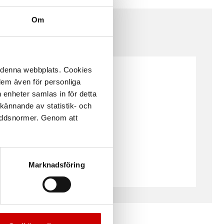
Om
å denna webbplats. Cookies
 dem även för personliga
Uppsala
 enheter samlas in för detta
kännande av statistik- och
Växjö
kyddsnormer. Genom att
Örebro Aspholmen
Östersund
Marknadsföring