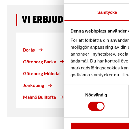
Samtycke
Vi erbjuder arbetskläde
Denna webbplats använder 
För att förbättra din använd
möjliggör anpassning av din u
Borås
annonser i nyhetsbrev, socia
ändamål. Du har kontroll öve
Göteborg Backa
marknadsföringscookies kan i
Göteborg Mölndal
godkänna samtycker du till så
Jönköping
Samtyckesval
Nödvändig
Malmö Bulltofta