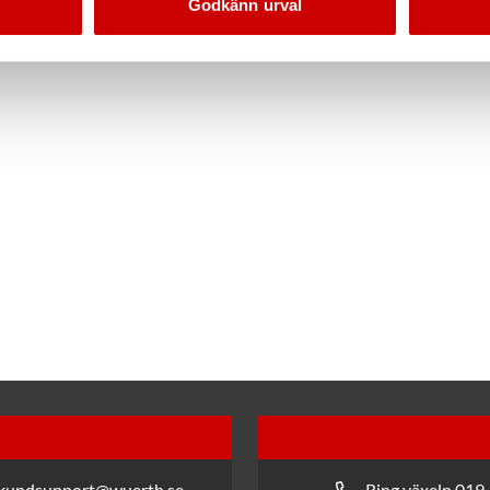
Godkänn urval
 kundsupport@wuerth.se
Ring växeln 019 