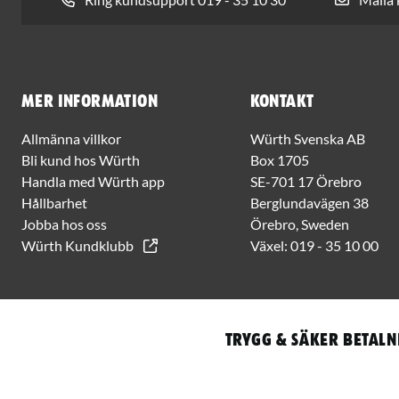
Mer information
Kontakt
Allmänna villkor
Würth Svenska AB
Bli kund hos Würth
Box 1705
Handla med Würth app
SE-701 17 Örebro
Hållbarhet
Berglundavägen 38
Jobba hos oss
Örebro, Sweden
Würth Kundklubb
Växel:
019 - 35 10 00
Trygg & säker betaln